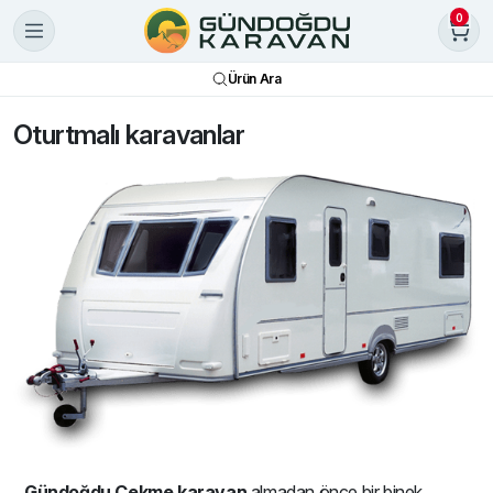
0
Ürün Ara
Oturtmalı karavanlar
Gündoğdu Çekme karavan
almadan önce bir binek