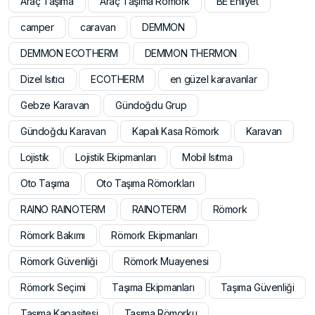
Araç Taşıma
Araç Taşıma Römork
BE Ehliyet
camper
caravan
DEMMON
DEMMON ECOTHERM
DEMMON THERMON
Dizel Isıtıcı
ECOTHERM
en güzel karavanlar
Gebze Karavan
Gündoğdu Grup
Gündoğdu Karavan
Kapalı Kasa Römork
Karavan
Lojistik
Lojistik Ekipmanları
Mobil Isıtma
Oto Taşıma
Oto Taşıma Römorkları
RAINO RAINOTERM
RAINOTERM
Römork
Römork Bakımı
Römork Ekipmanları
Römork Güvenliği
Römork Muayenesi
Römork Seçimi
Taşıma Ekipmanları
Taşıma Güvenliği
Taşıma Kapasitesi
Taşıma Römorku