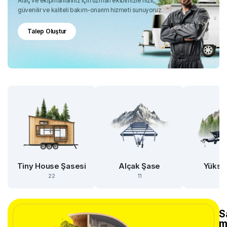
Araç ve ekipmanlarınız için uzman ekibimizle hızlı,
güvenilir ve kaliteli bakım-onarım hizmeti sunuyoruz.
Talep Oluştur
Tiny House Şasesi
Alçak Şase
Yükse
22
11
S
m