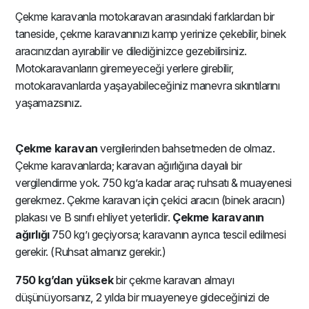
Çekme karavanla motokaravan arasındaki farklardan bir
taneside, çekme karavanınızı kamp yerinize çekebilir, binek
aracınızdan ayırabilir ve dilediğinizce gezebilirsiniz.
Motokaravanların giremeyeceği yerlere girebilir,
motokaravanlarda yaşayabileceğiniz manevra sıkıntılarını
yaşamazsınız.
Çekme karavan
vergilerinden bahsetmeden de olmaz.
Çekme karavanlarda; karavan ağırlığına dayalı bir
vergilendirme yok. 750 kg’a kadar araç ruhsatı & muayenesi
gerekmez. Çekme karavan için çekici aracın (binek aracın)
plakası ve B sınıfı ehliyet yeterlidir.
Çekme karavanın
ağırlığı
750 kg’ı geçiyorsa; karavanın ayrıca tescil edilmesi
gerekir. (Ruhsat almanız gerekir.)
750 kg’dan yüksek
bir çekme karavan almayı
düşünüyorsanız, 2 yılda bir muayeneye gideceğinizi de