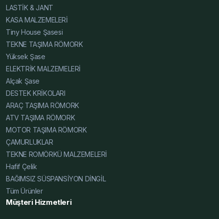
Şase Web, Hafif Çelik Karavan Şase Resim, Karavan
LASTİK & JANT
Şasesi Resim, Tiny House Şasesi Resim, Alçak Şase
KASA MALZEMELERİ
Resim, Yüksek Şase Resim, Hafif Çelik Karavan Şase
Tiny House Şasesi
Teknik Detay, Karavan Şasesi Teknik Detay, Tiny House
TEKNE TAŞIMA RÖMORK
Şasesi Teknik Detay, Alçak Şase Teknik Detay, Yüksek
Yüksek Şase
Şase Teknik Detay, Hafif Çelik Karavan Şase İnce,
ELEKTRİK MALZEMELERİ
Karavan Şasesi İnce, Tiny House Şasesi İnce, Alçak
Alçak Şase
Şase İnce, Yüksek Şase İnce, Hafif Çelik Karavan Şase
DESTEK KRİKOLARI
Karşılaştırma, Karavan Şasesi Karşılaştırma, Tiny House
ARAÇ TAŞIMA RÖMORK
Şasesi Karşılaştırma, Alçak Şase Karşılaştırma, Yüksek
ATV TAŞIMA RÖMORK
Şase Karşılaştırma, Hafif Çelik Karavan Şase Blog,
MOTOR TAŞIMA RÖMORK
Karavan Şasesi Blog, Tiny House Şasesi Blog, Alçak
ÇAMURLUKLAR
Şase Blog, Yüksek Şase Blog, Hafif Çelik Karavan Şase
TEKNE ROMÖRKÜ MALZEMELERİ
Fiyatları 2025, Karavan Şasesi Fiyatları 2025, Tiny
Hafif Çelik
House Şasesi Fiyatları 2025, Alçak Şase Fiyatları 2025,
BAĞIMSIZ SÜSPANSİYON DİNGİL
Yüksek Şase Fiyatları 2025, Hafif Çelik Karavan Şase
Tüm Ürünler
Uygun Fiyat, Karavan Şasesi Uygun Fiyat, Tiny House
Müşteri Hizmetleri
Şasesi Uygun Fiyat, Alçak Şase Uygun Fiyat, Yüksek