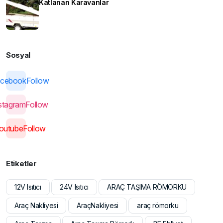
Katlanan Karavanlar
Sosyal
cebook
Follow
stagram
Follow
outube
Follow
Etiketler
12V Isıtıcı
24V Isıtıcı
ARAÇ TAŞIMA RÖMORKU
Araç Nakliyesi
AraçNakliyesi
araç römorku