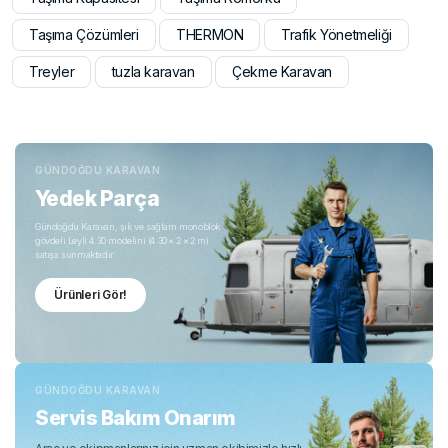
Taşıma Çözümleri
THERMON
Trafik Yönetmeliği
Treyler
tuzla karavan
Çekme Karavan
GÜNDOĞDU KARAVAN
Yedek Parça
Gündoğdu Karavan, şık ve sağlam monoblok
gövdeli Leyli 4.30 modelini (4.30 × 2 × 2 m)
satışa sunmaktadır.
Ürünleri Gör!
GÜNDOĞDU KARAVAN
Servis Bakım Onarım