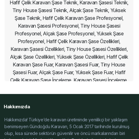
Hafif Çelik Karavan Şase Teknik, Karavan Şasesi Teknik,
Tiny House Şasesi Teknik, Alçak Şase Teknik, Yüksek
Şase Teknik, Hafif Çelik Karavan Şase Profesyonel,
Karavan Şasesi Profesyonel, Tiny House Şasesi
Profesyonel, Alçak Şase Profesyonel, Yüksek Şase
Profesyonel, Hafif Çelik Karavan Şase Özellikleri,
Karavan Şasesi Özellikleri, Tiny House Şasesi Özellikleri,
Alçak Şase Özellikleri, Yüksek Şase Özellikleri, Hafif Çelik
Karavan Şase Fuar, Karavan Şasesi Fuar, Tiny House
Şasesi Fuar, Alçak Şase Fuar, Yüksek Şase Fuar, Hafif
Çelik Karavan Şase İnceleme, Karavan Şasesi İnceleme,
Tiny House Şasesi İnceleme, Alçak Şase İnceleme,
Yüksek Şase İnceleme, Hafif Çelik Karavan Şase Yorum,
Karavan Şasesi Yorum, Tiny House Şasesi Yorum,
Hakkımızda
Alçak Şase Yorum, Yüksek Şase Yorum, Hafif Çelik
Karavan Şase Test, Karavan Şasesi Test, Tiny House
Hakkımızda! Türkiye’de karavan üretiminde yenilikçi bir yaklaşım
Şasesi Test, Alçak Şase Test, Yüksek Şase Test, Hafif
benimseyen Gündoğdu Karavan, 5 Ocak 2017 tarihinde kurulmuş
olup, kısa sürede sektörün güvenilir ve öncü markalarından biri
Çelik Karavan Şase Dayanıklılık Testi, Karavan Şasesi