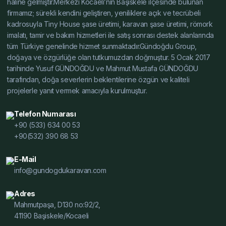
haline gelmiştir.Merkezi Kocaeli’nin Başiskele ilçesinde bulunan
Dayanıklılık Testi, Tiny House Şasesi Dayanıklılık Testi,
firmamız; sürekli kendini geliştiren, yeniliklere açık ve tecrübeli
Alçak Şase Dayanıklılık Testi, Yüksek Şase Dayanıklılık
kadrosuyla Tiny House şase üretimi, karavan şase üretimi, römork
Testi, Hafif Çelik Karavan Şase Modelleri Fiyat, Karavan
imalatı, tamir ve bakım hizmetleri ile satış sonrası destek alanlarında
Şasesi Modelleri Fiyat, Tiny House Şasesi Modelleri
tüm Türkiye genelinde hizmet sunmaktadır.Gündoğdu Group,
Fiyat, Alçak Şase Modelleri Fiyat, Yüksek Şase Modelleri
doğaya ve özgürlüğe olan tutkumuzdan doğmuştur. 5 Ocak 2017
Fiyat, Hafif Çelik Karavan Şase Satın Al, Karavan Şasesi
tarihinde Yusuf GÜNDOĞDU ve Mahmut Mustafa GÜNDOĞDU
tarafından, doğa severlerin beklentilerine özgün ve kaliteli
Satın Al, Tiny House Şasesi Satın Al, Alçak Şase Satın
projelerle yanıt vermek amacıyla kurulmuştur.
Al, Yüksek Şase Satın Al, Hafif Çelik Karavan Şase
Üretici, Karavan Şasesi Üretici, Tiny House Şasesi
Telefon Numarası
Üretici, Alçak Şase Üretici, Yüksek Şase Üretici, Hafif
+90 (533) 634 00 53
Çelik Karavan Şase Toptan, Karavan Şasesi Toptan,
+90(532) 390 68 53
Tiny House Şasesi Toptan, Alçak Şase Toptan, Yüksek
Şase Toptan, Hafif Çelik Karavan Şase Özelleştirilmiş,
E-Mail
Karavan Şasesi Özelleştirilmiş, Tiny House Şasesi
info@gundogdukaravan.com
Özelleştirilmiş, Alçak Şase Özelleştirilmiş, Yüksek Şase
Özelleştirilmiş, Hafif Çelik Karavan Şase İmalat, Karavan
Adres
Mahmutpaşa, D130 no:92/2,
Şasesi İmalat, Tiny House Şasesi İmalat, Alçak Şase
41190 Başiskele/Kocaeli
İmalat, Yüksek Şase İmalat, Hafif Çelik Karavan Şase