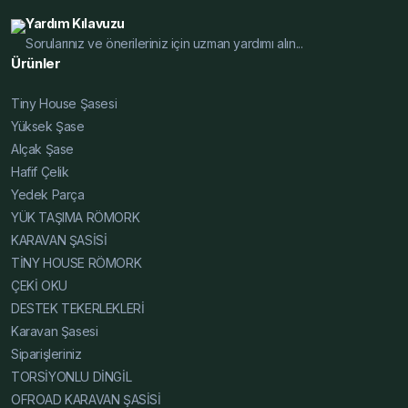
Fiyat Teklif, Karavan Şasesi Fiyat Teklif, Tiny House
Yardım Kılavuzu
Şasesi Fiyat Teklif, Alçak Şase Fiyat Teklif, Yüksek Şase
Sorularınız ve önerileriniz için uzman yardımı alın...
Fiyat Teklif, Hafif Çelik Karavan Şase Dayanıklı Modeller,
Ürünler
Karavan Şasesi Dayanıklı Modeller, Tiny House Şasesi
Dayanıklı Modeller, Alçak Şase Dayanıklı Modeller,
Tiny House Şasesi
Yüksek Şase Dayanıklı Modeller, Hafif Çelik Karavan
Yüksek Şase
Şase Hafif ve Dayanıklı, Karavan Şasesi Hafif ve
Alçak Şase
Dayanıklı, Tiny House Şasesi Hafif ve Dayanıklı, Alçak
Hafif Çelik
Şase Hafif ve Dayanıklı, Yüksek Şase Hafif ve Dayanıklı,
Yedek Parça
Hafif Çelik Karavan Şase Uzman, Karavan Şasesi
YÜK TAŞIMA RÖMORK
Uzman, Tiny House Şasesi Uzman, Alçak Şase Uzman,
KARAVAN ŞASİSİ
Yüksek Şase Uzman, Hafif Çelik Karavan Şase Katalog,
TİNY HOUSE RÖMORK
Karavan Şasesi Katalog, Tiny House Şasesi Katalog,
ÇEKİ OKU
Alçak Şase Katalog, Yüksek Şase Katalog, Hafif Çelik
DESTEK TEKERLEKLERİ
Karavan Şase Online, Karavan Şasesi Online, Tiny
Karavan Şasesi
House Şasesi Online, Alçak Şase Online, Yüksek Şase
Siparişleriniz
Online, Hafif Çelik Karavan Şase Web, Karavan Şasesi
TORSİYONLU DİNGİL
Web, Tiny House Şasesi Web, Alçak Şase Web, Yüksek
OFROAD KARAVAN ŞASİSİ