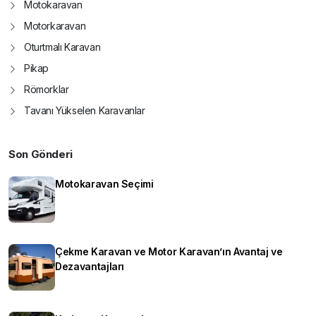
Motokaravan
Motorkaravan
Oturtmalı Karavan
Pikap
Römorklar
Tavanı Yükselen Karavanlar
Son Gönderi
Motokaravan Seçimi
Çekme Karavan ve Motor Karavan’ın Avantaj ve
Dezavantajları