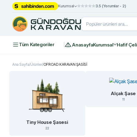
Kurumsal
3.5 (Yorumlar - 2)
Tüm Kategoriler
Anasayfa
Kurumsal
Hafif Çel
Ana Sayfa
Ürünler
OFROAD KARAVAN ŞASİSİ
Alçak Şase
11
Tiny House Şasesi
22