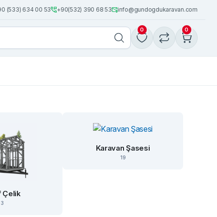
0 (533) 634 00 53
+90(532) 390 68 53
info@gundogdukaravan.com
0
0
Karavan Şasesi
19
f Çelik
3