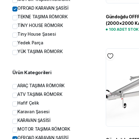
OFROAD KARAVAN ŞASİSİ
TEKNE TAŞIMA RÖMORK
Gündoğdu OFF
(2000×2000 K
TİNY HOUSE RÖMORK
100 ADET STO
Tiny House Şasesi
Yedek Parça
YÜK TAŞIMA RÖMORK
Ürün Kategorileri
ARAÇ TAŞIMA RÖMORK
ATV TAŞIMA RÖMORK
Hafif Çelik
Karavan Şasesi
KARAVAN ŞASİSİ
MOTOR TAŞIMA RÖMORK
OFROAD KARAVAN ŞASİSİ