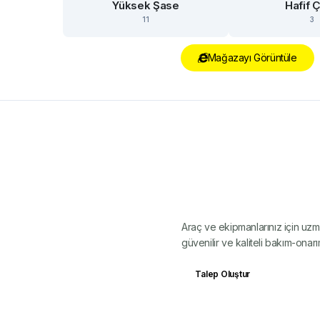
Yüksek Şase
Hafif Ç
11
3
Mağazayı Görüntüle
GÜNDOĞDU KARAVAN
Servis Bakım
Araç ve ekipmanlarınız için uzma
güvenilir ve kaliteli bakım-onar
Talep Oluştur