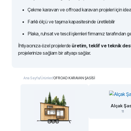
Çekme karavan ve offroad karavan projeleri için ideal
Farklı ölçü ve taşıma kapasitesinde üretilebilir
Plaka, ruhsat ve tescil işlemleri firmamız tarafından ger
İhtiyacınıza özel projelerde
üretim, teklif ve teknik de
projelerinize sağlam bir altyapı sağlar.
Ana Sayfa
Ürünler
OFROAD KARAVAN ŞASİSİ
Alçak Şa
11