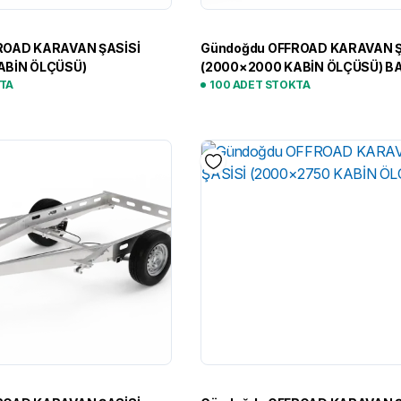
ROAD KARAVAN ŞASİSİ
Gündoğdu OFFROAD KARAVAN Ş
ABİN ÖLÇÜSÜ)
(2000×2000 KABİN ÖLÇÜSÜ) B
KTA
SÜSPANSİYON
100 ADET STOKTA