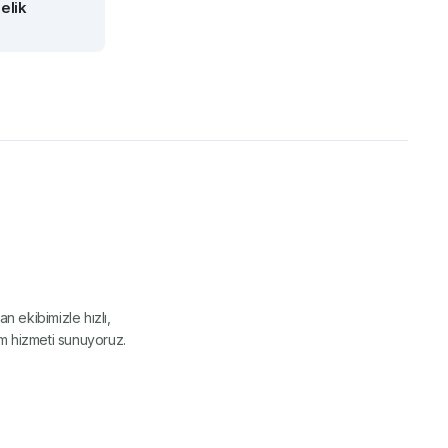
elik
 Onarım
n ekibimizle hızlı,
ım hizmeti sunuyoruz.