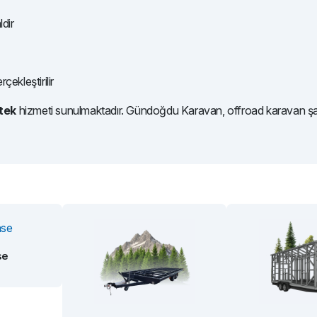
dir
çekleştirilir
stek
hizmeti sunulmaktadır. Gündoğdu Karavan, offroad karavan şasi
se