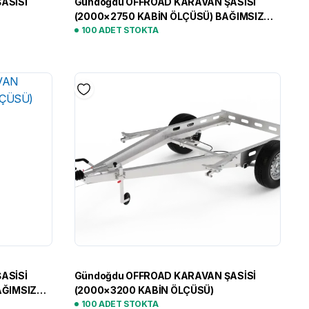
ASİSİ
Gündoğdu OFFROAD KARAVAN ŞASİSİ
(2000×2750 KABİN ÖLÇÜSÜ) BAĞIMSIZ
SÜSPANSİYON
100 ADET STOKTA
ASİSİ
Gündoğdu OFFROAD KARAVAN ŞASİSİ
AĞIMSIZ
(2000×3200 KABİN ÖLÇÜSÜ)
100 ADET STOKTA