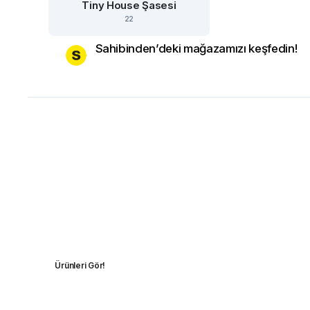
Tiny House Şasesi
22
Sahibinden’deki mağazamızı keşfedin!
GÜNDOĞDU KARAVAN
Yedek Parça
Gündoğdu Karavan, şık ve sağlam monoblok gövdeli
Leyli 4.30 modelini (4.30 × 2 × 2 m) satışa sunmaktadır.
Ürünleri Gör!