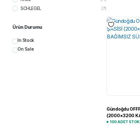
SCHLEGEL
(7)
Ürün Durumu
In Stock
On Sale
Gündoğdu OFF
(2000×3200 K
SÜSPANSİYON
100 ADET STO