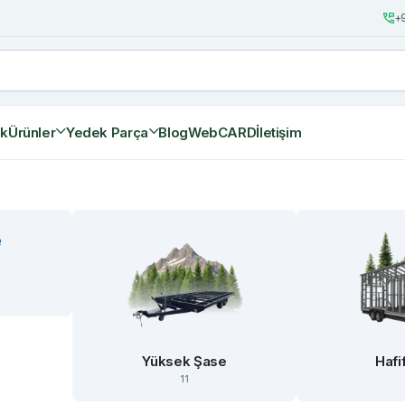
+9
ik
Ürünler
Yedek Parça
Blog
WebCARD
İletişim
Yüksek Şase
Hafi
11