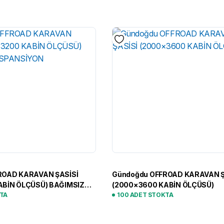
ROAD KARAVAN ŞASİSİ
Gündoğdu OFFROAD KARAVAN Ş
ABİN ÖLÇÜSÜ) BAĞIMSIZ
(2000×3600 KABİN ÖLÇÜSÜ)
KTA
100 ADET STOKTA