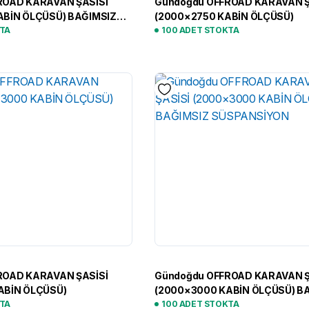
ROAD KARAVAN ŞASİSİ
Gündoğdu OFFROAD KARAVAN Ş
ABİN ÖLÇÜSÜ) BAĞIMSIZ
(2000×2750 KABİN ÖLÇÜSÜ)
KTA
100 ADET STOKTA
ROAD KARAVAN ŞASİSİ
Gündoğdu OFFROAD KARAVAN Ş
ABİN ÖLÇÜSÜ)
(2000×3000 KABİN ÖLÇÜSÜ) B
KTA
SÜSPANSİYON
100 ADET STOKTA