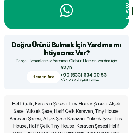
Bi
Wh
ula
Doğru Ürünü Bulmak İçin Yardıma mı
İhtiyacınız Var?
Parça Uzmanlarımız Yardımcı Olabilir. Hemen yardım için
arayın.
+90 (533) 634 00 53
Hemen Ara
7/24 bize ulaşabilirsiniz.
Hafif Çelik, Karavan Şasesi, Tiny House Şasesi, Alçak
Şase, Yüksek Şase, Hafif Çelik Karavan, Tiny House
Karavan Şasesi, Alçak Şase Karavan, Yüksek Şase Tiny
House, Hafif Çelik Tiny House, Karavan Şasesi Hafif