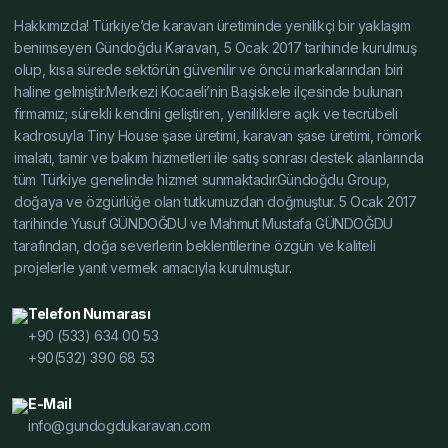
Yüksek Şase İnceleme, Hafif Çelik Karavan Şase Yorum,
Hakkımızda! Türkiye’de karavan üretiminde yenilikçi bir yaklaşım
Karavan Şasesi Yorum, Tiny House Şasesi Yorum,
benimseyen Gündoğdu Karavan, 5 Ocak 2017 tarihinde kurulmuş
Alçak Şase Yorum, Yüksek Şase Yorum, Hafif Çelik
olup, kısa sürede sektörün güvenilir ve öncü markalarından biri
Karavan Şase Test, Karavan Şasesi Test, Tiny House
haline gelmiştir.Merkezi Kocaeli’nin Başiskele ilçesinde bulunan
Şasesi Test, Alçak Şase Test, Yüksek Şase Test, Hafif
firmamız; sürekli kendini geliştiren, yeniliklere açık ve tecrübeli
Çelik Karavan Şase Dayanıklılık Testi, Karavan Şasesi
kadrosuyla Tiny House şase üretimi, karavan şase üretimi, römork
Dayanıklılık Testi, Tiny House Şasesi Dayanıklılık Testi,
imalatı, tamir ve bakım hizmetleri ile satış sonrası destek alanlarında
tüm Türkiye genelinde hizmet sunmaktadır.Gündoğdu Group,
Alçak Şase Dayanıklılık Testi, Yüksek Şase Dayanıklılık
doğaya ve özgürlüğe olan tutkumuzdan doğmuştur. 5 Ocak 2017
Testi, Hafif Çelik Karavan Şase Modelleri Fiyat, Karavan
tarihinde Yusuf GÜNDOĞDU ve Mahmut Mustafa GÜNDOĞDU
Şasesi Modelleri Fiyat, Tiny House Şasesi Modelleri
tarafından, doğa severlerin beklentilerine özgün ve kaliteli
Fiyat, Alçak Şase Modelleri Fiyat, Yüksek Şase Modelleri
projelerle yanıt vermek amacıyla kurulmuştur.
Fiyat, Hafif Çelik Karavan Şase Satın Al, Karavan Şasesi
Satın Al, Tiny House Şasesi Satın Al, Alçak Şase Satın
Telefon Numarası
Al, Yüksek Şase Satın Al, Hafif Çelik Karavan Şase
+90 (533) 634 00 53
Üretici, Karavan Şasesi Üretici, Tiny House Şasesi
+90(532) 390 68 53
Üretici, Alçak Şase Üretici, Yüksek Şase Üretici, Hafif
E-Mail
Çelik Karavan Şase Toptan, Karavan Şasesi Toptan,
info@gundogdukaravan.com
Tiny House Şasesi Toptan, Alçak Şase Toptan, Yüksek