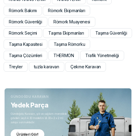
Römork Bakımı
Römork Ekipmanları
Römork Güvenliği
Römork Muayenesi
Römork Seçimi
Taşıma Ekipmanları
Taşıma Güvenliği
Taşıma Kapasitesi
Taşıma Römorku
Taşıma Çözümleri
THERMON
Trafik Yönetmeliği
Treyler
tuzla karavan
Çekme Karavan
GÜNDOĞDU KARAVAN
Yedek Parça
Gündoğdu Karavan, şık ve sağlam monoblok
gövdeli Leyli 4.30 modelini (4.30 × 2 × 2 m)
satışa sunmaktadır.
Ürünleri Gör!