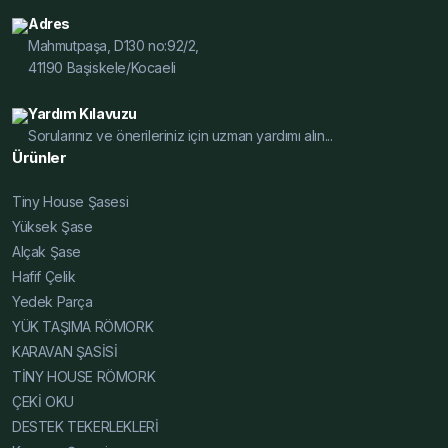
Şase Toptan, Hafif Çelik Karavan Şase Özelleştirilmiş,
Adres
Karavan Şasesi Özelleştirilmiş, Tiny House Şasesi
Mahmutpaşa, D130 no:92/2,
Özelleştirilmiş, Alçak Şase Özelleştirilmiş, Yüksek Şase
41190 Başiskele/Kocaeli
Özelleştirilmiş, Hafif Çelik Karavan Şase İmalat, Karavan
Şasesi İmalat, Tiny House Şasesi İmalat, Alçak Şase
Yardım Kılavuzu
İmalat, Yüksek Şase İmalat, Hafif Çelik Karavan Şase
Sorularınız ve önerileriniz için uzman yardımı alın...
Ürünler
Fiyat Teklif, Karavan Şasesi Fiyat Teklif, Tiny House
Şasesi Fiyat Teklif, Alçak Şase Fiyat Teklif, Yüksek Şase
Tiny House Şasesi
Fiyat Teklif, Hafif Çelik Karavan Şase Dayanıklı Modeller,
Yüksek Şase
Karavan Şasesi Dayanıklı Modeller, Tiny House Şasesi
Alçak Şase
Dayanıklı Modeller, Alçak Şase Dayanıklı Modeller,
Hafif Çelik
Yüksek Şase Dayanıklı Modeller, Hafif Çelik Karavan
Yedek Parça
Şase Hafif ve Dayanıklı, Karavan Şasesi Hafif ve
YÜK TAŞIMA RÖMORK
Dayanıklı, Tiny House Şasesi Hafif ve Dayanıklı, Alçak
KARAVAN ŞASİSİ
Şase Hafif ve Dayanıklı, Yüksek Şase Hafif ve Dayanıklı,
TİNY HOUSE RÖMORK
Hafif Çelik Karavan Şase Uzman, Karavan Şasesi
ÇEKİ OKU
Uzman, Tiny House Şasesi Uzman, Alçak Şase Uzman,
DESTEK TEKERLEKLERİ
Yüksek Şase Uzman, Hafif Çelik Karavan Şase Katalog,