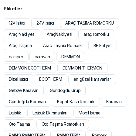
Etiketler
12V Isıtıcı
24V Isıtıcı
ARAÇ TAŞIMA RÖMORKU
Araç Nakliyesi
AraçNakliyesi
araç römorku
Araç Taşıma
Araç Taşıma Römork
BE Ehliyet
camper
caravan
DEMMON
DEMMON ECOTHERM
DEMMON THERMON
Dizel Isıtıcı
ECOTHERM
en güzel karavanlar
Gebze Karavan
Gündoğdu Grup
Gündoğdu Karavan
Kapalı Kasa Römork
Karavan
Lojistik
Lojistik Ekipmanları
Mobil Isıtma
Oto Taşıma
Oto Taşıma Römorkları
RAINO RAINOTERM
RAINOTERM
Römork