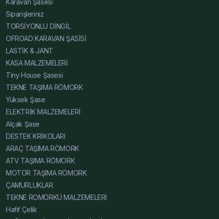
Karavan Şasesi
Karavan Şasesi Katalog, Tiny House Şasesi Katalog,
Siparişleriniz
Alçak Şase Katalog, Yüksek Şase Katalog, Hafif Çelik
TORSİYONLU DİNGİL
Karavan Şase Online, Karavan Şasesi Online, Tiny
OFROAD KARAVAN ŞASİSİ
House Şasesi Online, Alçak Şase Online, Yüksek Şase
LASTİK & JANT
Online, Hafif Çelik Karavan Şase Web, Karavan Şasesi
KASA MALZEMELERİ
Web, Tiny House Şasesi Web, Alçak Şase Web, Yüksek
Tiny House Şasesi
Şase Web, Hafif Çelik Karavan Şase Resim, Karavan
TEKNE TAŞIMA RÖMORK
Şasesi Resim, Tiny House Şasesi Resim, Alçak Şase
Yüksek Şase
Resim, Yüksek Şase Resim, Hafif Çelik Karavan Şase
ELEKTRİK MALZEMELERİ
Teknik Detay, Karavan Şasesi Teknik Detay, Tiny House
Alçak Şase
Şasesi Teknik Detay, Alçak Şase Teknik Detay, Yüksek
DESTEK KRİKOLARI
Şase Teknik Detay, Hafif Çelik Karavan Şase İnce,
ARAÇ TAŞIMA RÖMORK
Karavan Şasesi İnce, Tiny House Şasesi İnce, Alçak
ATV TAŞIMA RÖMORK
Şase İnce, Yüksek Şase İnce, Hafif Çelik Karavan Şase
MOTOR TAŞIMA RÖMORK
Karşılaştırma, Karavan Şasesi Karşılaştırma, Tiny House
ÇAMURLUKLAR
Şasesi Karşılaştırma, Alçak Şase Karşılaştırma, Yüksek
TEKNE ROMÖRKÜ MALZEMELERİ
Şase Karşılaştırma, Hafif Çelik Karavan Şase Blog,
Hafif Çelik
Karavan Şasesi Blog, Tiny House Şasesi Blog, Alçak