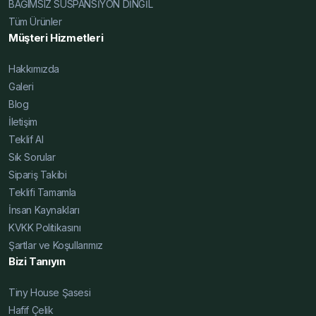
BAĞIMSIZ SÜSPANSİYON DİNGİL
Şase Blog, Yüksek Şase Blog, Hafif Çelik Karavan Şase
Tüm Ürünler
Fiyatları 2025, Karavan Şasesi Fiyatları 2025, Tiny
Müşteri Hizmetleri
House Şasesi Fiyatları 2025, Alçak Şase Fiyatları 2025,
Yüksek Şase Fiyatları 2025, Hafif Çelik Karavan Şase
Hakkımızda
Uygun Fiyat, Karavan Şasesi Uygun Fiyat, Tiny House
Galeri
Şasesi Uygun Fiyat, Alçak Şase Uygun Fiyat, Yüksek
Blog
Şase Uygun Fiyat
İletişim
Teklif Al
Sık Sorular
Sipariş Takibi
Teklifi Tamamla
İnsan Kaynakları
KVKK Politikasını
Şartlar ve Koşullarımız
Bizi Tanıyın
Tiny House Şasesi
Hafif Çelik