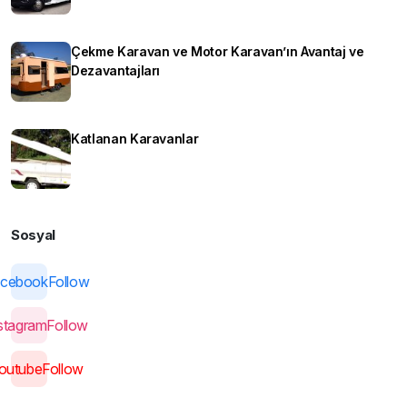
Çekme Karavan ve Motor Karavan’ın Avantaj ve
Dezavantajları
Katlanan Karavanlar
Sosyal
cebook
Follow
stagram
Follow
outube
Follow