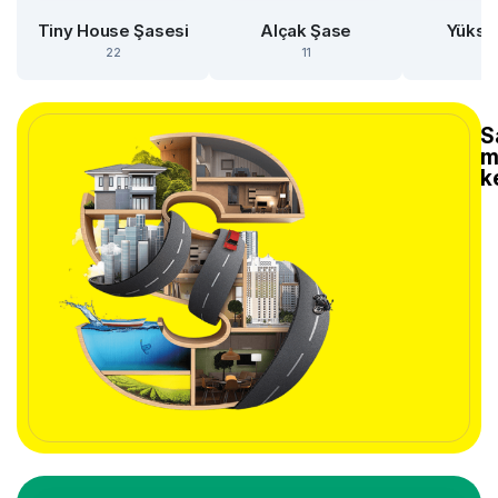
Tiny House Şasesi
Alçak Şase
Yükse
22
11
S
m
k