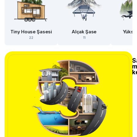
Tiny House Şasesi
Alçak Şase
Yükse
22
11
S
m
k