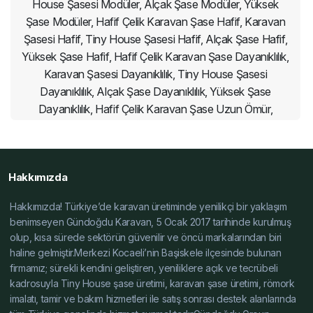
House Şasesi Modüler, Alçak Şase Modüler, Yüksek
Şase Modüler, Hafif Çelik Karavan Şase Hafif, Karavan
Şasesi Hafif, Tiny House Şasesi Hafif, Alçak Şase Hafif,
Yüksek Şase Hafif, Hafif Çelik Karavan Şase Dayanıklılık,
Karavan Şasesi Dayanıklılık, Tiny House Şasesi
Dayanıklılık, Alçak Şase Dayanıklılık, Yüksek Şase
Dayanıklılık, Hafif Çelik Karavan Şase Uzun Ömür,
Karavan Şasesi Uzun Ömür, Tiny House Şasesi Uzun
Ömür, Alçak Şase Uzun Ömür, Yüksek Şase Uzun Ömür,
Hafif Çelik Karavan Şase Teknik, Karavan Şasesi Teknik,
Hakkımızda
Tiny House Şasesi Teknik, Alçak Şase Teknik, Yüksek
Şase Teknik, Hafif Çelik Karavan Şase Profesyonel,
Hakkımızda! Türkiye’de karavan üretiminde yenilikçi bir yaklaşım
Karavan Şasesi Profesyonel, Tiny House Şasesi
benimseyen Gündoğdu Karavan, 5 Ocak 2017 tarihinde kurulmuş
Profesyonel, Alçak Şase Profesyonel, Yüksek Şase
olup, kısa sürede sektörün güvenilir ve öncü markalarından biri
Profesyonel, Hafif Çelik Karavan Şase Özellikleri,
haline gelmiştir.Merkezi Kocaeli’nin Başiskele ilçesinde bulunan
Karavan Şasesi Özellikleri, Tiny House Şasesi Özellikleri,
firmamız; sürekli kendini geliştiren, yeniliklere açık ve tecrübeli
Alçak Şase Özellikleri, Yüksek Şase Özellikleri, Hafif Çelik
kadrosuyla Tiny House şase üretimi, karavan şase üretimi, römork
imalatı, tamir ve bakım hizmetleri ile satış sonrası destek alanlarında
Karavan Şase Fuar, Karavan Şasesi Fuar, Tiny House