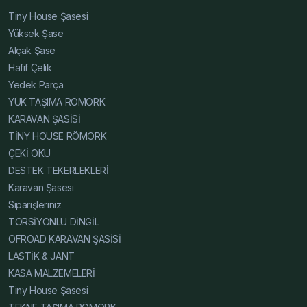
Üretici, Alçak Şase Üretici, Yüksek Şase Üretici, Hafif
Tiny House Şasesi
Çelik Karavan Şase Toptan, Karavan Şasesi Toptan,
Yüksek Şase
Tiny House Şasesi Toptan, Alçak Şase Toptan, Yüksek
Alçak Şase
Şase Toptan, Hafif Çelik Karavan Şase Özelleştirilmiş,
Hafif Çelik
Karavan Şasesi Özelleştirilmiş, Tiny House Şasesi
Yedek Parça
Özelleştirilmiş, Alçak Şase Özelleştirilmiş, Yüksek Şase
YÜK TAŞIMA RÖMORK
Özelleştirilmiş, Hafif Çelik Karavan Şase İmalat, Karavan
KARAVAN ŞASİSİ
Şasesi İmalat, Tiny House Şasesi İmalat, Alçak Şase
TİNY HOUSE RÖMORK
İmalat, Yüksek Şase İmalat, Hafif Çelik Karavan Şase
ÇEKİ OKU
Fiyat Teklif, Karavan Şasesi Fiyat Teklif, Tiny House
DESTEK TEKERLEKLERİ
Şasesi Fiyat Teklif, Alçak Şase Fiyat Teklif, Yüksek Şase
Karavan Şasesi
Fiyat Teklif, Hafif Çelik Karavan Şase Dayanıklı Modeller,
Siparişleriniz
Karavan Şasesi Dayanıklı Modeller, Tiny House Şasesi
TORSİYONLU DİNGİL
Dayanıklı Modeller, Alçak Şase Dayanıklı Modeller,
OFROAD KARAVAN ŞASİSİ
Yüksek Şase Dayanıklı Modeller, Hafif Çelik Karavan
LASTİK & JANT
Şase Hafif ve Dayanıklı, Karavan Şasesi Hafif ve
KASA MALZEMELERİ
Dayanıklı, Tiny House Şasesi Hafif ve Dayanıklı, Alçak
Tiny House Şasesi
Şase Hafif ve Dayanıklı, Yüksek Şase Hafif ve Dayanıklı,