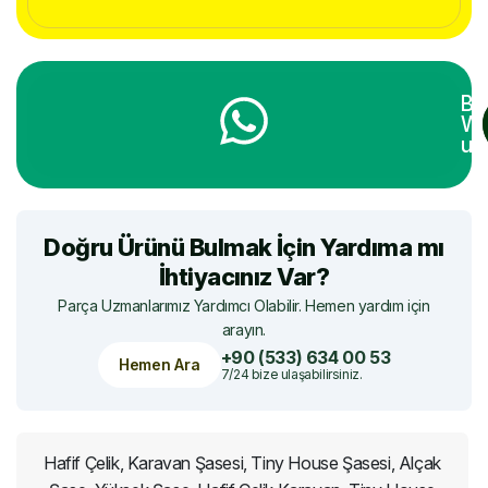
Bi
Wh
ula
Doğru Ürünü Bulmak İçin Yardıma mı
İhtiyacınız Var?
Parça Uzmanlarımız Yardımcı Olabilir. Hemen yardım için
arayın.
+90 (533) 634 00 53
Hemen Ara
7/24 bize ulaşabilirsiniz.
Hafif Çelik, Karavan Şasesi, Tiny House Şasesi, Alçak