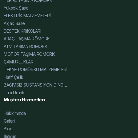
TEKNE TAŞIMA RÖMORK
Hafif Çelik Karavan Şase Uzman, Karavan Şasesi
Yüksek Şase
Uzman, Tiny House Şasesi Uzman, Alçak Şase Uzman,
ELEKTRİK MALZEMELERİ
Yüksek Şase Uzman, Hafif Çelik Karavan Şase Katalog,
Alçak Şase
Karavan Şasesi Katalog, Tiny House Şasesi Katalog,
DESTEK KRİKOLARI
Alçak Şase Katalog, Yüksek Şase Katalog, Hafif Çelik
ARAÇ TAŞIMA RÖMORK
Karavan Şase Online, Karavan Şasesi Online, Tiny
ATV TAŞIMA RÖMORK
House Şasesi Online, Alçak Şase Online, Yüksek Şase
MOTOR TAŞIMA RÖMORK
Online, Hafif Çelik Karavan Şase Web, Karavan Şasesi
ÇAMURLUKLAR
Web, Tiny House Şasesi Web, Alçak Şase Web, Yüksek
TEKNE ROMÖRKÜ MALZEMELERİ
Şase Web, Hafif Çelik Karavan Şase Resim, Karavan
Hafif Çelik
Şasesi Resim, Tiny House Şasesi Resim, Alçak Şase
BAĞIMSIZ SÜSPANSİYON DİNGİL
Resim, Yüksek Şase Resim, Hafif Çelik Karavan Şase
Tüm Ürünler
Teknik Detay, Karavan Şasesi Teknik Detay, Tiny House
Müşteri Hizmetleri
Şasesi Teknik Detay, Alçak Şase Teknik Detay, Yüksek
Şase Teknik Detay, Hafif Çelik Karavan Şase İnce,
Hakkımızda
Karavan Şasesi İnce, Tiny House Şasesi İnce, Alçak
Galeri
Şase İnce, Yüksek Şase İnce, Hafif Çelik Karavan Şase
Blog
Karşılaştırma, Karavan Şasesi Karşılaştırma, Tiny House
İletişim