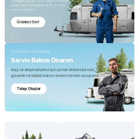
Gündoğdu Karavan, şık ve sağlam monoblok
gövdeli Leyli 4.30 modelini (4.30 × 2 × 2 m)
satışa sunmaktadır.
Ürünleri Gör!
GÜNDOĞDU KARAVAN
Servis Bakım Onarım
Araç ve ekipmanlarınız için uzman ekibimizle hızlı,
güvenilir ve kaliteli bakım-onarım hizmeti sunuyoruz.
Talep Oluştur