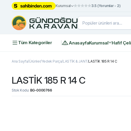
Kurumsal
3.5 (Yorumlar - 2)
Tüm Kategoriler
Anasayfa
Kurumsal
Hafif Çel
Ana Sayfa
Ürünler
Yedek Parça
LASTİK & JANT
LASTİK 185 R 14 C
LASTİK 185 R 14 C
Stok Kodu:
BG-0000766