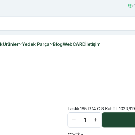
+9
ik
Ürünler
Yedek Parça
Blog
WebCARD
İletişim
Lastik 185 R 14 C 8 Kat TL 102R/11