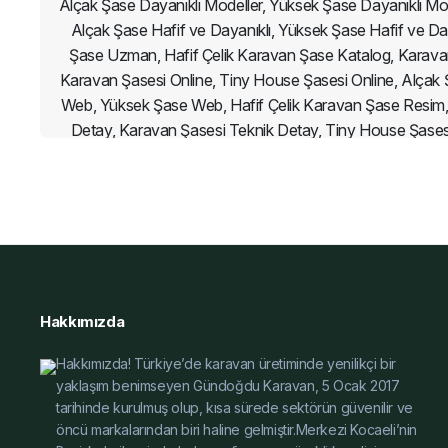
Alçak Şase Dayanıklı Modeller, Yüksek Şase Dayanıklı Mode
Alçak Şase Hafif ve Dayanıklı, Yüksek Şase Hafif ve 
Şase Uzman, Hafif Çelik Karavan Şase Katalog, Karavan
Karavan Şasesi Online, Tiny House Şasesi Online, Alçak
Web, Yüksek Şase Web, Hafif Çelik Karavan Şase Resim,
Detay, Karavan Şasesi Teknik Detay, Tiny House Şasesi
Tiny House Şasesi İnce, Alçak Şase İnce, Yüksek Şase 
Karşılaştırma, Yüksek Şase Karşılaştırma, Hafif Çelik Ka
Fiyatları 2025, Karavan Şasesi Fiyatları 2025, Tiny House
Şasesi Uygun Fiyat
Hakkımızda
Hakkımızda! Türkiye’de karavan üretiminde yenilikçi bir
yaklaşım benimseyen Gündoğdu Karavan, 5 Ocak 2017
tarihinde kurulmuş olup, kısa sürede sektörün güvenilir ve
öncü markalarından biri haline gelmiştir.Merkezi Kocaeli’nin