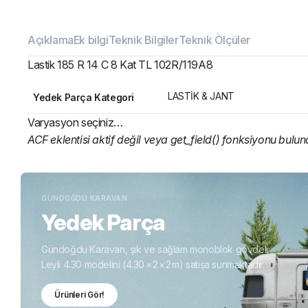
Açıklama
Ek bilgi
Teknik Bilgiler
Teknik Ölçüler
Lastik 185 R 14 C 8 Kat TL 102R/119A8
LASTİK & JANT
Yedek Parça Kategori
Varyasyon seçiniz…
ACF eklentisi aktif değil veya get_field() fonksiyonu bulu
GÜNDOĞDU KARAVAN
Yedek Parça
Gündoğdu Karavan, şık ve sağlam monoblok gövdeli
Leyli 4.30 modelini (4.30 × 2 × 2 m) satışa sunmaktadır.
Ürünleri Gör!