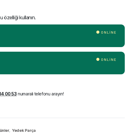
 özelliği kullanın.
ONLINE
ONLINE
34 00 53
numaralı telefonu arayın!
ünler
,
Yedek Parça