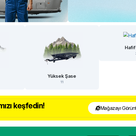
Hafif
e
Yüksek Şase
11
ızı keşfedin!
Mağazayı Görünt