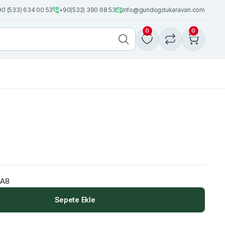
0 (533) 634 00 53
+90(532) 390 68 53
info@gundogdukaravan.com
0
0
9A8
Sepete Ekle