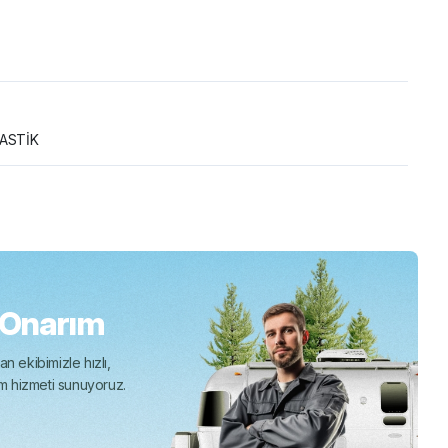
LASTİK
 Onarım
n ekibimizle hızlı,
ım hizmeti sunuyoruz.