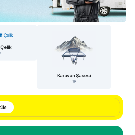
 Çelik
3
Karavan Şasesi
19
üle