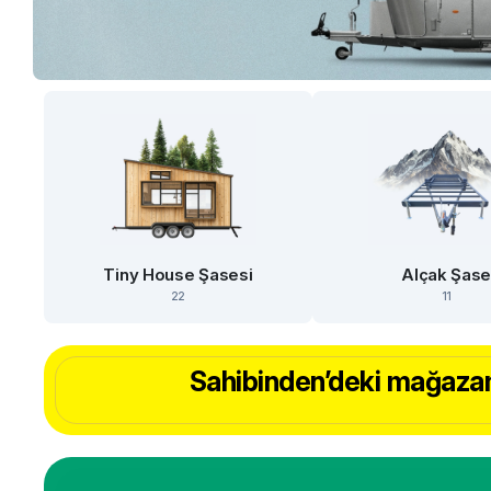
Tiny House Şasesi
Alçak Şas
22
11
Sahibinden’deki mağazam