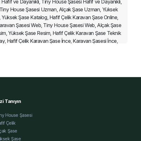
Hafif ve Dayanıklı, Tiny House Şasesi Hafif ve Dayanıklı,
n, Tiny House Şasesi Uzman, Alçak Şase Uzman, Yüksek
 Yüksek Şase Katalog, Hafif Çelik Karavan Şase Online,
 Karavan Şasesi Web, Tiny House Şasesi Web, Alçak Şase
im, Yüksek Şase Resim, Hafif Çelik Karavan Şase Teknik
y, Hafif Çelik Karavan Şase İnce, Karavan Şasesi İnce,
ılaştırma, Tiny House Şasesi Karşılaştırma, Alçak Şase
ak Şase Blog, Yüksek Şase Blog, Hafif Çelik Karavan Şase
atları 2025, Hafif Çelik Karavan Şase Uygun Fiyat, Karavan
k Şase Uygun Fiyat
zi Tanıyın
ny House Şasesi
fif Çelik
çak Şase
üksek Şase