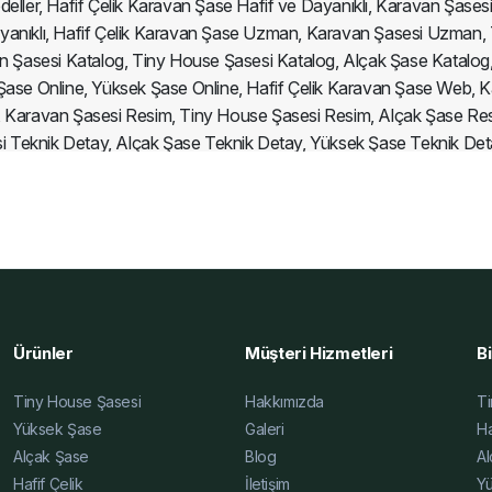
ller, Hafif Çelik Karavan Şase Hafif ve Dayanıklı, Karavan Şasesi 
Dayanıklı, Hafif Çelik Karavan Şase Uzman, Karavan Şasesi Uzma
 Şasesi Katalog, Tiny House Şasesi Katalog, Alçak Şase Katalog,
 Şase Online, Yüksek Şase Online, Hafif Çelik Karavan Şase Web,
 Karavan Şasesi Resim, Tiny House Şasesi Resim, Alçak Şase Res
 Teknik Detay, Alçak Şase Teknik Detay, Yüksek Şase Teknik Deta
İnce, Hafif Çelik Karavan Şase Karşılaştırma, Karavan Şasesi Karş
ravan Şase Blog, Karavan Şasesi Blog, Tiny House Şasesi Blog, Alç
 Şasesi Fiyatları 2025, Alçak Şase Fiyatları 2025, Yüksek Şase Fiy
, Tiny House Şasesi Uygun Fiyat, Alçak Şase Uygun Fiyat, Yükse
Ürünler
Müşteri Hizmetleri
Bi
Tiny House Şasesi
Hakkımızda
Ti
Yüksek Şase
Galeri
Ha
Alçak Şase
Blog
Al
Hafif Çelik
İletişim
Y