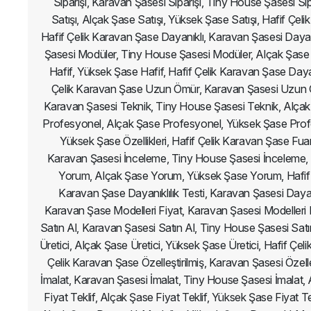
Siparişi, Karavan Şasesi Siparişi, Tiny House Şasesi Si
Satışı, Alçak Şase Satışı, Yüksek Şase Satışı, Hafif 
Hafif Çelik Karavan Şase Dayanıklı, Karavan Şasesi Dayan
Şasesi Modüler, Tiny House Şasesi Modüler, Alçak Şase 
Hafif, Yüksek Şase Hafif, Hafif Çelik Karavan Şase Dayanı
Çelik Karavan Şase Uzun Ömür, Karavan Şasesi Uzun 
Karavan Şasesi Teknik, Tiny House Şasesi Teknik, Alçak
Profesyonel, Alçak Şase Profesyonel, Yüksek Şase Profesyo
Yüksek Şase Özellikleri, Hafif Çelik Karavan Şase Fu
Karavan Şasesi İnceleme, Tiny House Şasesi İnceleme,
Yorum, Alçak Şase Yorum, Yüksek Şase Yorum, Hafif Ç
Karavan Şase Dayanıklılık Testi, Karavan Şasesi Dayanık
Karavan Şase Modelleri Fiyat, Karavan Şasesi Modelleri F
Satın Al, Karavan Şasesi Satın Al, Tiny House Şasesi Satı
Üretici, Alçak Şase Üretici, Yüksek Şase Üretici, Hafif 
Çelik Karavan Şase Özelleştirilmiş, Karavan Şasesi Özelleş
İmalat, Karavan Şasesi İmalat, Tiny House Şasesi İmalat, 
Fiyat Teklif, Alçak Şase Fiyat Teklif, Yüksek Şase Fiyat 