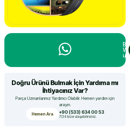
Bi
Wh
ula
Doğru Ürünü Bulmak İçin Yardıma mı
İhtiyacınız Var?
Parça Uzmanlarımız Yardımcı Olabilir. Hemen yardım için
arayın.
+90 (533) 634 00 53
Hemen Ara
7/24 bize ulaşabilirsiniz.