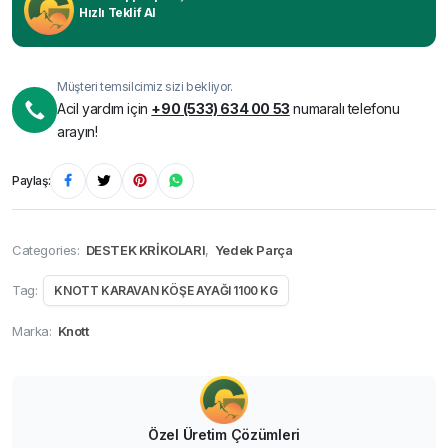
Hızlı Teklif Al
Müşteri temsilcimiz sizi bekliyor.
Acil yardım için
+90 (533) 634 00 53
numaralı telefonu
arayın!
Paylaş:
Categories:
DESTEK KRİKOLARI
,
Yedek Parça
Tag:
KNOTT KARAVAN KÖŞE AYAĞI 1100 KG
Marka:
Knott
Özel Üretim Çözümleri