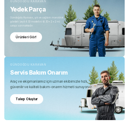
GÜNDOĞDU KARAVAN
Yedek Parça
Gündoğdu Karavan, şık ve sağlam monoblok
gövdeli Leyli 4.30 modelini (4.30 × 2 × 2 m)
satışa sunmaktadır.
Ürünleri Gör!
GÜNDOĞDU KARAVAN
Servis Bakım Onarım
Araç ve ekipmanlarınız için uzman ekibimizle hızlı,
güvenilir ve kaliteli bakım-onarım hizmeti sunuyoruz.
Talep Oluştur