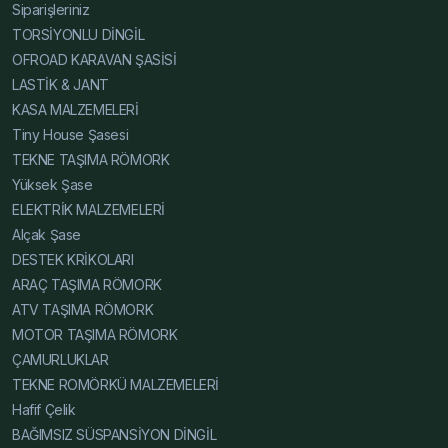
Siparişleriniz
Dayanıklı, Tiny House Şasesi Hafif ve Dayanıklı, Alçak
TORSİYONLU DİNGİL
Şase Hafif ve Dayanıklı, Yüksek Şase Hafif ve Dayanıklı,
OFROAD KARAVAN ŞASİSİ
Hafif Çelik Karavan Şase Uzman, Karavan Şasesi
LASTİK & JANT
Uzman, Tiny House Şasesi Uzman, Alçak Şase Uzman,
KASA MALZEMELERİ
Yüksek Şase Uzman, Hafif Çelik Karavan Şase Katalog,
Tiny House Şasesi
Karavan Şasesi Katalog, Tiny House Şasesi Katalog,
TEKNE TAŞIMA RÖMORK
Alçak Şase Katalog, Yüksek Şase Katalog, Hafif Çelik
Yüksek Şase
Karavan Şase Online, Karavan Şasesi Online, Tiny
ELEKTRİK MALZEMELERİ
House Şasesi Online, Alçak Şase Online, Yüksek Şase
Alçak Şase
Online, Hafif Çelik Karavan Şase Web, Karavan Şasesi
DESTEK KRİKOLARI
Web, Tiny House Şasesi Web, Alçak Şase Web, Yüksek
ARAÇ TAŞIMA RÖMORK
Şase Web, Hafif Çelik Karavan Şase Resim, Karavan
ATV TAŞIMA RÖMORK
Şasesi Resim, Tiny House Şasesi Resim, Alçak Şase
MOTOR TAŞIMA RÖMORK
Resim, Yüksek Şase Resim, Hafif Çelik Karavan Şase
ÇAMURLUKLAR
Teknik Detay, Karavan Şasesi Teknik Detay, Tiny House
TEKNE ROMÖRKÜ MALZEMELERİ
Şasesi Teknik Detay, Alçak Şase Teknik Detay, Yüksek
Hafif Çelik
Şase Teknik Detay, Hafif Çelik Karavan Şase İnce,
BAĞIMSIZ SÜSPANSİYON DİNGİL
Karavan Şasesi İnce, Tiny House Şasesi İnce, Alçak