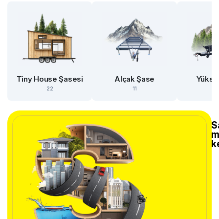
Tiny House Şasesi
Alçak Şase
Yükse
22
11
S
m
k