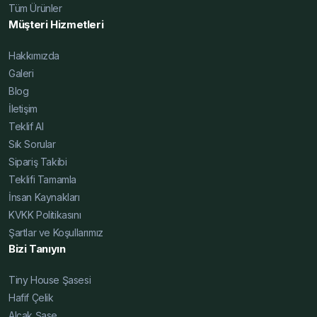
Tüm Ürünler
Şase İnce, Yüksek Şase İnce, Hafif Çelik Karavan Şase
Müşteri Hizmetleri
Karşılaştırma, Karavan Şasesi Karşılaştırma, Tiny House
Şasesi Karşılaştırma, Alçak Şase Karşılaştırma, Yüksek
Hakkımızda
Şase Karşılaştırma, Hafif Çelik Karavan Şase Blog,
Galeri
Karavan Şasesi Blog, Tiny House Şasesi Blog, Alçak
Blog
Şase Blog, Yüksek Şase Blog, Hafif Çelik Karavan Şase
İletişim
Fiyatları 2025, Karavan Şasesi Fiyatları 2025, Tiny
Teklif Al
House Şasesi Fiyatları 2025, Alçak Şase Fiyatları 2025,
Sık Sorular
Yüksek Şase Fiyatları 2025, Hafif Çelik Karavan Şase
Sipariş Takibi
Uygun Fiyat, Karavan Şasesi Uygun Fiyat, Tiny House
Teklifi Tamamla
Şasesi Uygun Fiyat, Alçak Şase Uygun Fiyat, Yüksek
İnsan Kaynakları
Şase Uygun Fiyat
KVKK Politikasını
Şartlar ve Koşullarımız
Bizi Tanıyın
Tiny House Şasesi
Hafif Çelik
Alçak Şase