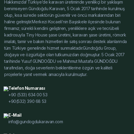
Hakkımızda! Türkiye’de karavan üretiminde yenilikçi bir yaklaşım
Alçak Şase Özellikleri, Yüksek Şase Özellikleri, Hafif Çelik
benimseyen Gündoğdu Karavan, 5 Ocak 2017 tarihinde kurulmuş
Karavan Şase Fuar, Karavan Şasesi Fuar, Tiny House
olup, kısa sürede sektörün güvenilir ve öncü markalarından biri
Şasesi Fuar, Alçak Şase Fuar, Yüksek Şase Fuar, Hafif
haline gelmiştir.Merkezi Kocaeli’nin Başiskele ilçesinde bulunan
Çelik Karavan Şase İnceleme, Karavan Şasesi İnceleme,
firmamız; sürekli kendini geliştiren, yeniliklere açık ve tecrübeli
Tiny House Şasesi İnceleme, Alçak Şase İnceleme,
kadrosuyla Tiny House şase üretimi, karavan şase üretimi, römork
imalatı, tamir ve bakım hizmetleri ile satış sonrası destek alanlarında
Yüksek Şase İnceleme, Hafif Çelik Karavan Şase Yorum,
tüm Türkiye genelinde hizmet sunmaktadır.Gündoğdu Group,
Karavan Şasesi Yorum, Tiny House Şasesi Yorum,
doğaya ve özgürlüğe olan tutkumuzdan doğmuştur. 5 Ocak 2017
Alçak Şase Yorum, Yüksek Şase Yorum, Hafif Çelik
tarihinde Yusuf GÜNDOĞDU ve Mahmut Mustafa GÜNDOĞDU
Karavan Şase Test, Karavan Şasesi Test, Tiny House
tarafından, doğa severlerin beklentilerine özgün ve kaliteli
Şasesi Test, Alçak Şase Test, Yüksek Şase Test, Hafif
projelerle yanıt vermek amacıyla kurulmuştur.
Çelik Karavan Şase Dayanıklılık Testi, Karavan Şasesi
Dayanıklılık Testi, Tiny House Şasesi Dayanıklılık Testi,
Telefon Numarası
Alçak Şase Dayanıklılık Testi, Yüksek Şase Dayanıklılık
+90 (533) 634 00 53
+90(532) 390 68 53
Testi, Hafif Çelik Karavan Şase Modelleri Fiyat, Karavan
Şasesi Modelleri Fiyat, Tiny House Şasesi Modelleri
E-Mail
Fiyat, Alçak Şase Modelleri Fiyat, Yüksek Şase Modelleri
info@gundogdukaravan.com
Fiyat, Hafif Çelik Karavan Şase Satın Al, Karavan Şasesi
Satın Al, Tiny House Şasesi Satın Al, Alçak Şase Satın