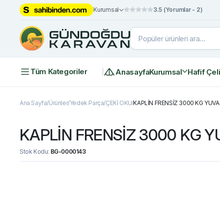
Kurumsal
3.5 (Yorumlar - 2)
Tüm Kategoriler
Anasayfa
Kurumsal
Hafif Çel
Ana Sayfa
Ürünler
Yedek Parça
ÇEKİ OKU
KAPLİN FRENSİZ 3000 KG YUV
KAPLİN FRENSİZ 3000 KG 
Stok Kodu:
BG-0000143