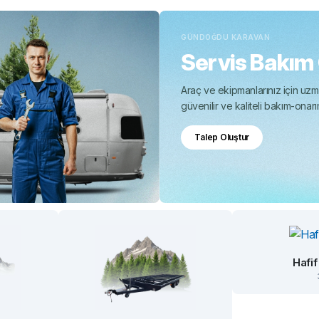
GÜNDOĞDU KARAVAN
Servis Bakım
Araç ve ekipmanlarınız için uzma
güvenilir ve kaliteli bakım-onar
Talep Oluştur
Hafif