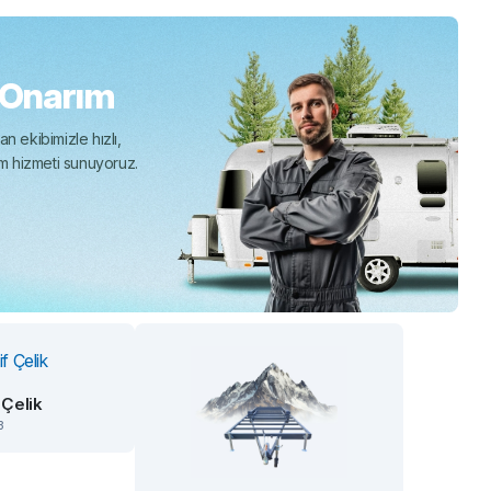
 Onarım
n ekibimizle hızlı,
ım hizmeti sunuyoruz.
 Çelik
3