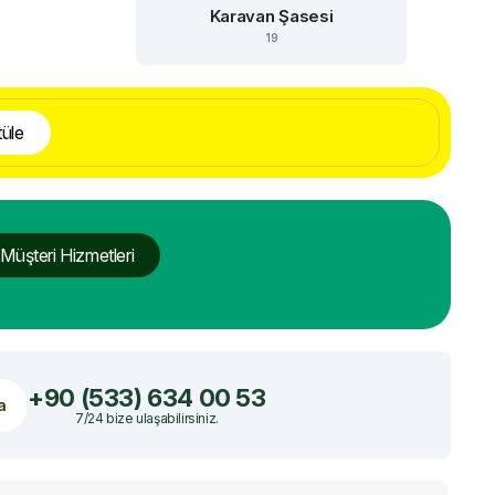
Karavan Şasesi
19
üle
Müşteri Hizmetleri
+90 (533) 634 00 53
a
7/24 bize ulaşabilirsiniz.