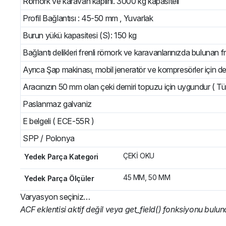
Römork ve karavan kaplini. 3000 kg kapasiteli
Profil Bağlantısı : 45-50 mm , Yuvarlak
Burun yükü kapasitesi (S): 150 kg
Bağlantı delikleri frenli römork ve karavanlarınızda bulunan fr
Ayrıca Şap makinası, mobil jeneratör ve kompresörler için d
Aracınızın 50 mm olan çeki demiri topuzu için uygundur ( Tü
Paslanmaz galvaniz
E belgeli ( ECE-55R )
SPP / Polonya
ÇEKİ OKU
Yedek Parça Kategori
45 MM, 50 MM
Yedek Parça Ölçüler
Varyasyon seçiniz…
ACF eklentisi aktif değil veya get_field() fonksiyonu bulu