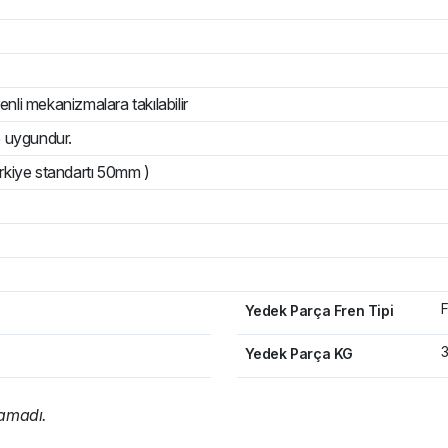
enli mekanizmalara takılabilir
e uygundur.
rkiye standartı 50mm )
Yedek Parça Fren Tipi
Yedek Parça KG
namadı.