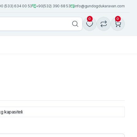
0 (533) 634 00 53
+90(532) 390 68 53
info@gundogdukaravan.com
0
0
g kapasiteli