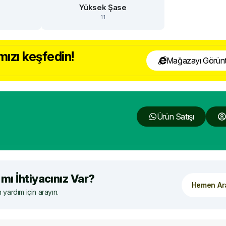
e
Yüksek Şase
11
ızı keşfedin!
Mağazayı Görünt
Ürün Satışı
mı İhtiyacınız Var?
Hemen Ar
yardım için arayın.