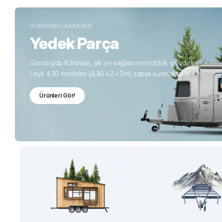
GÜNDOĞDU KARAVAN
Yedek Parça
Gündoğdu Karavan, şık ve sağlam monoblok gövdeli
Leyli 4.30 modelini (4.30 × 2 × 2 m) satışa sunmaktadır.
Ürünleri Gör!