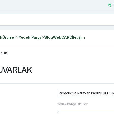
+9
ik
Ürünler
Yedek Parça
Blog
WebCARD
İletişim
ARLAK
YUVARLAK
Römork ve karavan kaplini. 3000 k
Yedek Parça Ölçüler