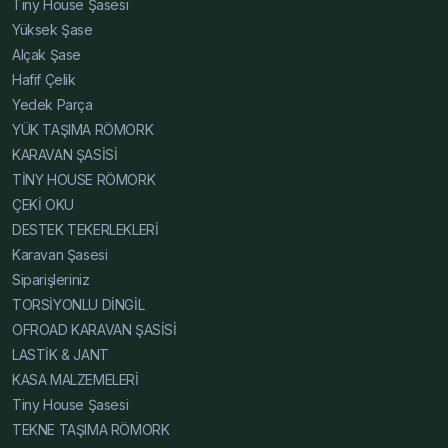
Tiny House Şasesi
Şasesi Resim, Tiny House Şasesi Resim, Alçak Şase
Yüksek Şase
Resim, Yüksek Şase Resim, Hafif Çelik Karavan Şase
Alçak Şase
Teknik Detay, Karavan Şasesi Teknik Detay, Tiny House
Hafif Çelik
Şasesi Teknik Detay, Alçak Şase Teknik Detay, Yüksek
Yedek Parça
Şase Teknik Detay, Hafif Çelik Karavan Şase İnce,
YÜK TAŞIMA RÖMORK
Karavan Şasesi İnce, Tiny House Şasesi İnce, Alçak
KARAVAN ŞASİSİ
Şase İnce, Yüksek Şase İnce, Hafif Çelik Karavan Şase
TİNY HOUSE RÖMORK
Karşılaştırma, Karavan Şasesi Karşılaştırma, Tiny House
ÇEKİ OKU
Şasesi Karşılaştırma, Alçak Şase Karşılaştırma, Yüksek
DESTEK TEKERLEKLERİ
Şase Karşılaştırma, Hafif Çelik Karavan Şase Blog,
Karavan Şasesi
Karavan Şasesi Blog, Tiny House Şasesi Blog, Alçak
Siparişleriniz
Şase Blog, Yüksek Şase Blog, Hafif Çelik Karavan Şase
TORSİYONLU DİNGİL
Fiyatları 2025, Karavan Şasesi Fiyatları 2025, Tiny
OFROAD KARAVAN ŞASİSİ
House Şasesi Fiyatları 2025, Alçak Şase Fiyatları 2025,
LASTİK & JANT
Yüksek Şase Fiyatları 2025, Hafif Çelik Karavan Şase
KASA MALZEMELERİ
Uygun Fiyat, Karavan Şasesi Uygun Fiyat, Tiny House
Tiny House Şasesi
Şasesi Uygun Fiyat, Alçak Şase Uygun Fiyat, Yüksek
TEKNE TAŞIMA RÖMORK
Şase Uygun Fiyat