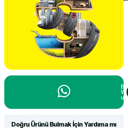
Bi
Wh
ula
Doğru Ürünü Bulmak İçin Yardıma mı