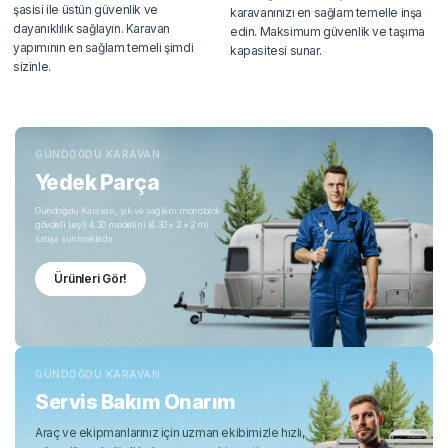
şasisi ile üstün güvenlik ve
karavanınızı en sağlam temelle inşa
dayanıklılık sağlayın. Karavan
edin. Maksimum güvenlik ve taşıma
yapımının en sağlam temeli şimdi
kapasitesi sunar.
sizinle.
GÜNDOĞDU KARAVAN
Yedek Parça
Gündoğdu Karavan, şık ve sağlam monoblok
gövdeli Leyli 4.30 modelini (4.30 × 2 × 2 m)
satışa sunmaktadır.
Ürünleri Gör!
GÜNDOĞDU KARAVAN
Servis Bakım Onarım
Araç ve ekipmanlarınız için uzman ekibimizle hızlı,