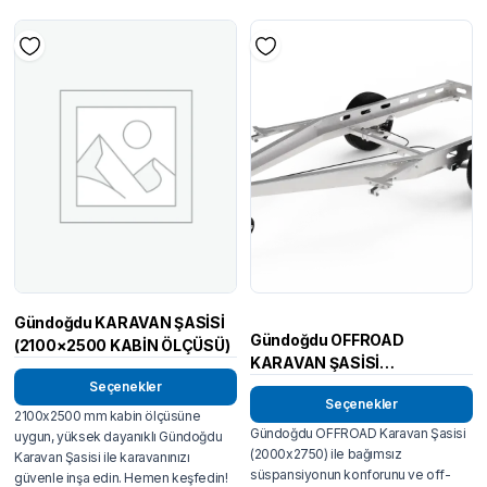
Gündoğdu KARAVAN ŞASİSİ
Gündoğdu OFFROAD
(2100×2500 KABİN ÖLÇÜSÜ)
KARAVAN ŞASİSİ
(2000×2750 KABİN ÖLÇÜSÜ)
Seçenekler
Seçenekler
BAĞIMSIZ SÜSPANSİYON
2100x2500 mm kabin ölçüsüne
Gündoğdu OFFROAD Karavan Şasisi
uygun, yüksek dayanıklı Gündoğdu
(2000x2750) ile bağımsız
Karavan Şasisi ile karavanınızı
süspansiyonun konforunu ve off-
güvenle inşa edin. Hemen keşfedin!