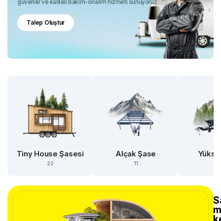
güvenilir ve kaliteli bakım-onarım hizmeti sunuyoruz.
Talep Oluştur
Tiny House Şasesi
Alçak Şase
Yükse
22
11
S
m
k