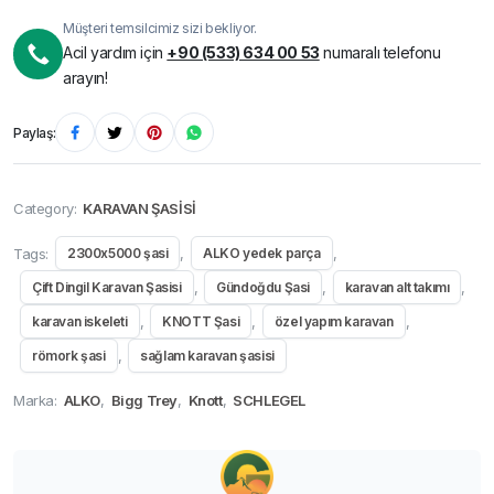
Müşteri temsilcimiz sizi bekliyor.
Acil yardım için
+90 (533) 634 00 53
numaralı telefonu
arayın!
Paylaş:
Category:
KARAVAN ŞASİSİ
Tags:
,
,
2300x5000 şasi
ALKO yedek parça
,
,
,
Çift Dingil Karavan Şasisi
Gündoğdu Şasi
karavan alt takımı
,
,
,
karavan iskeleti
KNOTT Şasi
özel yapım karavan
,
römork şasi
sağlam karavan şasisi
Marka:
ALKO
,
Bigg Trey
,
Knott
,
SCHLEGEL