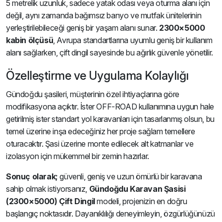
5 metrelik uzunluk, sadece yatak odası veya oturma alanı için
değil, aynı zamanda bağımsız banyo ve mutfak ünitelerinin
yerleştirilebileceği geniş bir yaşam alanı sunar.
2300×5000
kabin ölçüsü
, Avrupa standartlarına uyumlu geniş bir kullanım
alanı sağlarken, çift dingil sayesinde bu ağırlık güvenle yönetilir.
Özelleştirme ve Uygulama Kolaylığı
Gündoğdu şasileri, müşterinin özel ihtiyaçlarına göre
modifikasyona açıktır. İster OFF-ROAD kullanımına uygun hale
getirilmiş ister standart yol karavanları için tasarlanmış olsun, bu
temel üzerine inşa edeceğiniz her proje sağlam temellere
oturacaktır. Şasi üzerine monte edilecek alt katmanlar ve
izolasyon için mükemmel bir zemin hazırlar.
Sonuç olarak;
güvenli, geniş ve uzun ömürlü bir karavana
sahip olmak istiyorsanız,
Gündoğdu Karavan Şasisi
(2300×5000) Çift Dingil
modeli, projenizin en doğru
başlangıç noktasıdır. Dayanıklılığı deneyimleyin, özgürlüğünüzü