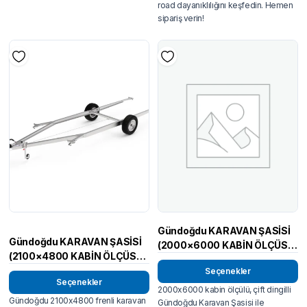
road dayanıklılığını keşfedin. Hemen
sipariş verin!
Gündoğdu KARAVAN ŞASİSİ
Gündoğdu KARAVAN ŞASİSİ
(2000×6000 KABİN ÖLÇÜSÜ)
(2100×4800 KABİN ÖLÇÜSÜ)
ÇİFT DİNGİL
FRENLİ
Seçenekler
Seçenekler
2000x6000 kabin ölçülü, çift dingilli
Gündoğdu 2100x4800 frenli karavan
Gündoğdu Karavan Şasisi ile