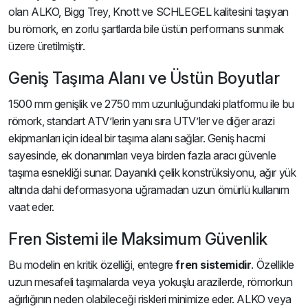
olan ALKO, Bigg Trey, Knott ve SCHLEGEL kalitesini taşıyan
bu römork, en zorlu şartlarda bile üstün performans sunmak
üzere üretilmiştir.
Geniş Taşıma Alanı ve Üstün Boyutlar
1500 mm genişlik ve 2750 mm uzunluğundaki platformu ile bu
römork, standart ATV’lerin yanı sıra UTV’ler ve diğer arazi
ekipmanları için ideal bir taşıma alanı sağlar. Geniş hacmi
sayesinde, ek donanımları veya birden fazla aracı güvenle
taşıma esnekliği sunar. Dayanıklı çelik konstrüksiyonu, ağır yük
altında dahi deformasyona uğramadan uzun ömürlü kullanım
vaat eder.
Fren Sistemi ile Maksimum Güvenlik
Bu modelin en kritik özelliği, entegre
fren sistemidir
. Özellikle
uzun mesafeli taşımalarda veya yokuşlu arazilerde, römorkun
ağırlığının neden olabileceği riskleri minimize eder. ALKO veya