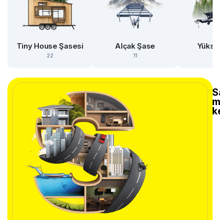
Tiny House Şasesi
Alçak Şase
Yükse
22
11
S
m
k