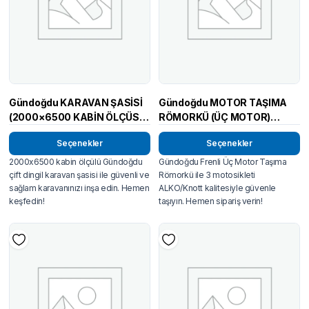
Gündoğdu KARAVAN ŞASİSİ
Gündoğdu MOTOR TAŞIMA
(2000×6500 KABİN ÖLÇÜSÜ)
RÖMORKÜ (ÜÇ MOTOR)
ÇİFT DİNGİL
FRENLİ
Seçenekler
Seçenekler
2000x6500 kabin ölçülü Gündoğdu
Gündoğdu Frenli Üç Motor Taşıma
çift dingil karavan şasisi ile güvenli ve
Römorkü ile 3 motosikleti
sağlam karavanınızı inşa edin. Hemen
ALKO/Knott kalitesiyle güvenle
keşfedin!
taşıyın. Hemen sipariş verin!