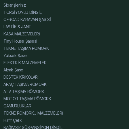
Şasesi Karşılaştırma, Alçak Şase Karşılaştırma, Yüksek
Siparişleriniz
Şase Karşılaştırma, Hafif Çelik Karavan Şase Blog,
TORSİYONLU DİNGİL
Karavan Şasesi Blog, Tiny House Şasesi Blog, Alçak
OFROAD KARAVAN ŞASİSİ
Şase Blog, Yüksek Şase Blog, Hafif Çelik Karavan Şase
LASTİK & JANT
Fiyatları 2025, Karavan Şasesi Fiyatları 2025, Tiny
KASA MALZEMELERİ
House Şasesi Fiyatları 2025, Alçak Şase Fiyatları 2025,
Tiny House Şasesi
Yüksek Şase Fiyatları 2025, Hafif Çelik Karavan Şase
TEKNE TAŞIMA RÖMORK
Uygun Fiyat, Karavan Şasesi Uygun Fiyat, Tiny House
Yüksek Şase
Şasesi Uygun Fiyat, Alçak Şase Uygun Fiyat, Yüksek
ELEKTRİK MALZEMELERİ
Şase Uygun Fiyat
Alçak Şase
DESTEK KRİKOLARI
ARAÇ TAŞIMA RÖMORK
ATV TAŞIMA RÖMORK
MOTOR TAŞIMA RÖMORK
ÇAMURLUKLAR
TEKNE ROMÖRKÜ MALZEMELERİ
Hafif Çelik
BAĞIMSIZ SÜSPANSİYON DİNGİL