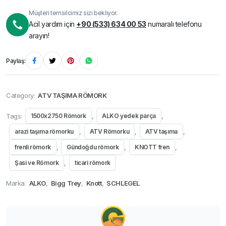
Müşteri temsilcimiz sizi bekliyor.
Acil yardım için
+90 (533) 634 00 53
numaralı telefonu
arayın!
Paylaş:
Category:
ATV TAŞIMA RÖMORK
Tags:
,
,
1500x2750 Römork
ALKO yedek parça
,
,
,
arazi taşıma römorku
ATV Römorku
ATV taşıma
,
,
,
frenli römork
Gündoğdu römork
KNOTT fren
,
Şasi ve Römork
ticari römork
Marka:
ALKO
,
Bigg Trey
,
Knott
,
SCHLEGEL