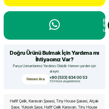
Bi
Wh
ula
Doğru Ürünü Bulmak İçin Yardıma mı
İhtiyacınız Var?
Parça Uzmanlarımız Yardımcı Olabilir. Hemen yardım için
arayın.
+90 (533) 634 00 53
Hemen Ara
7/24 bize ulaşabilirsiniz.
Hafif Çelik, Karavan Şasesi, Tiny House Şasesi, Alçak
Şase, Yüksek Şase, Hafif Çelik Karavan, Tiny House