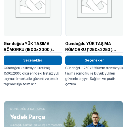
Gündoğdu YÜK TAŞIMA
Gündoğdu YÜK TAŞIMA
RÖMORKU (1500×2000 )
RÖMORKU (1250×2250 )
FRENSİZ
FRENSİZ
Seçenekler
Seçenekler
Gündoğdu kalitesiyle üretilmiş
Gündoğdu 1250x2250mm frensiz yük
1500x2000 ölçülerindeki fretsiz yük
taşıma römorku ile büyük yükleri
taşıma römorku ile güvenli ve pratik
güvenle taşıyın. Sağlam ve pratik
taşımacılığa adım atın.
çözüm.
GÜNDOĞDU KARAVAN
Yedek Parça
Gündoğdu Karavan, şık ve sağlam monoblok