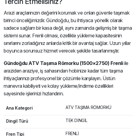
Tercih Etmelisiniz?
Arazi araçlarınızın değerini korumak ve onları güvenle taşımak
birinci önceliğimizdir. Gündoğdu, bu ihtiyaca yönelik olarak
sadece sağlam bir kasa değil, aynı zamanda gelişmiş bir taşıma
sistemi sunar. Frenli olması, özellikle yükleme kapasitesinin
sınırlarını zorladığınız anlarda kritik bir avantaj sağlar. Uzun yıllar
boyunca sorunsuz hizmet verecek şekilde tasarlanmıştır.
Gündoğdu ATV Taşıma Römorku (1500×2750) Frenli
ile
araziden araziye, iş sahasından hobinize kadar tüm taşıma
ihtiyaçlarınızı profesyonel bir çözümle karşılayın. Üstün
manevra kabiliyeti ve kolay yükleme/indirme özellikleri
sayesinde işlerinizi hızlandırın.
ATV TAŞIMA RÖMORKÜ
Ana Kategori
TEK DİNGİL
Dingil Türü
FRENLİ
Fren Tipi