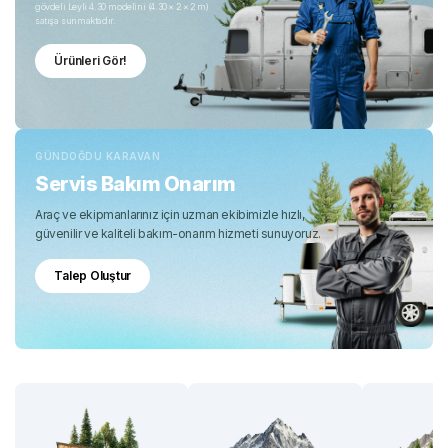
gövdeli Leyli 4.30 modelini (4.30 × 2 × 2 m)
satışa sunmaktadır.
Ürünleri Gör!
GÜNDOĞDU KARAVAN
Servis Bakım Onarım
Araç ve ekipmanlarınız için uzman ekibimizle hızlı,
güvenilir ve kaliteli bakım-onarım hizmeti sunuyoruz.
Talep Oluştur