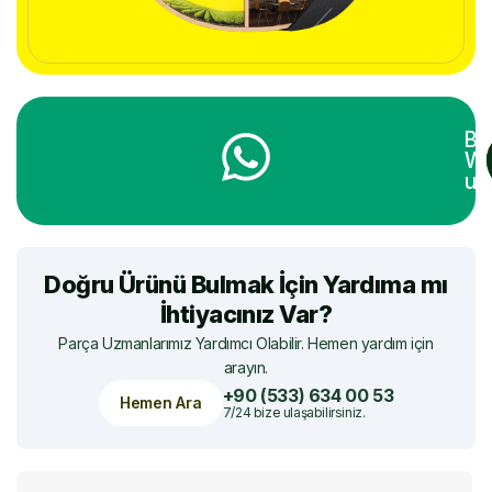
Bi
Wh
ula
Doğru Ürünü Bulmak İçin Yardıma mı
İhtiyacınız Var?
Parça Uzmanlarımız Yardımcı Olabilir. Hemen yardım için
arayın.
+90 (533) 634 00 53
Hemen Ara
7/24 bize ulaşabilirsiniz.