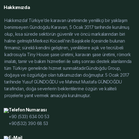
Üretici, Karavan Şasesi Üretici, Tiny House Şasesi
Hakkımızda
Üretici, Alçak Şase Üretici, Yüksek Şase Üretici, Hafif
Hakkımızda! Türkiye’de karavan üretiminde yenilikçi bir yaklaşım
Çelik Karavan Şase Toptan, Karavan Şasesi Toptan,
benimseyen Gündoğdu Karavan, 5 Ocak 2017 tarihinde kurulmuş
Tiny House Şasesi Toptan, Alçak Şase Toptan, Yüksek
olup, kısa sürede sektörün güvenilir ve öncü markalarından biri
Şase Toptan, Hafif Çelik Karavan Şase Özelleştirilmiş,
haline gelmiştir.Merkezi Kocaeli’nin Başiskele ilçesinde bulunan
Karavan Şasesi Özelleştirilmiş, Tiny House Şasesi
firmamız; sürekli kendini geliştiren, yeniliklere açık ve tecrübeli
Özelleştirilmiş, Alçak Şase Özelleştirilmiş, Yüksek Şase
kadrosuyla Tiny House şase üretimi, karavan şase üretimi, römork
Özelleştirilmiş, Hafif Çelik Karavan Şase İmalat, Karavan
imalatı, tamir ve bakım hizmetleri ile satış sonrası destek alanlarında
Şasesi İmalat, Tiny House Şasesi İmalat, Alçak Şase
tüm Türkiye genelinde hizmet sunmaktadır.Gündoğdu Group,
İmalat, Yüksek Şase İmalat, Hafif Çelik Karavan Şase
doğaya ve özgürlüğe olan tutkumuzdan doğmuştur. 5 Ocak 2017
tarihinde Yusuf GÜNDOĞDU ve Mahmut Mustafa GÜNDOĞDU
Fiyat Teklif, Karavan Şasesi Fiyat Teklif, Tiny House
tarafından, doğa severlerin beklentilerine özgün ve kaliteli
Şasesi Fiyat Teklif, Alçak Şase Fiyat Teklif, Yüksek Şase
projelerle yanıt vermek amacıyla kurulmuştur.
Fiyat Teklif, Hafif Çelik Karavan Şase Dayanıklı Modeller,
Karavan Şasesi Dayanıklı Modeller, Tiny House Şasesi
Telefon Numarası
Dayanıklı Modeller, Alçak Şase Dayanıklı Modeller,
+90 (533) 634 00 53
Yüksek Şase Dayanıklı Modeller, Hafif Çelik Karavan
+90(532) 390 68 53
Şase Hafif ve Dayanıklı, Karavan Şasesi Hafif ve
Dayanıklı, Tiny House Şasesi Hafif ve Dayanıklı, Alçak
E-Mail