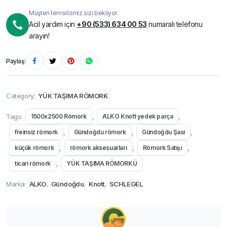
Müşteri temsilcimiz sizi bekliyor.
Acil yardım için
+90 (533) 634 00 53
numaralı telefonu
arayın!
Paylaş:
Category:
YÜK TAŞIMA RÖMORK
Tags:
,
,
1500x2500 Römork
ALKO Knott yedek parça
,
,
,
freinsiz römork
Gündoğdu römork
Gündoğdu Şasi
,
,
,
küçük römork
römork aksesuarları
Römork Satışı
,
ticari römork
YÜK TAŞIMA RÖMORKÜ
Marka:
ALKO
,
Gündoğdu
,
Knott
,
SCHLEGEL