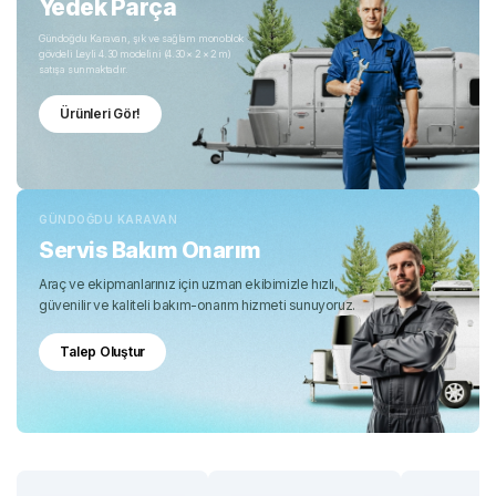
Yedek Parça
Gündoğdu Karavan, şık ve sağlam monoblok
gövdeli Leyli 4.30 modelini (4.30 × 2 × 2 m)
satışa sunmaktadır.
Ürünleri Gör!
GÜNDOĞDU KARAVAN
Servis Bakım Onarım
Araç ve ekipmanlarınız için uzman ekibimizle hızlı,
güvenilir ve kaliteli bakım-onarım hizmeti sunuyoruz.
Talep Oluştur