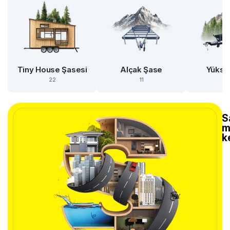
Tiny House Şasesi
Alçak Şase
Yükse
22
11
S
m
k