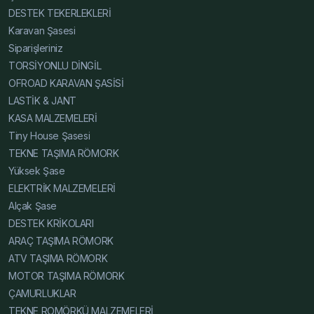
DESTEK TEKERLEKLERİ
Karşılaştırma, Karavan Şasesi Karşılaştırma, Tiny House
Karavan Şasesi
Şasesi Karşılaştırma, Alçak Şase Karşılaştırma, Yüksek
Siparişleriniz
Şase Karşılaştırma, Hafif Çelik Karavan Şase Blog,
TORSİYONLU DİNGİL
Karavan Şasesi Blog, Tiny House Şasesi Blog, Alçak
OFROAD KARAVAN ŞASİSİ
Şase Blog, Yüksek Şase Blog, Hafif Çelik Karavan Şase
LASTİK & JANT
Fiyatları 2025, Karavan Şasesi Fiyatları 2025, Tiny
KASA MALZEMELERİ
House Şasesi Fiyatları 2025, Alçak Şase Fiyatları 2025,
Tiny House Şasesi
Yüksek Şase Fiyatları 2025, Hafif Çelik Karavan Şase
TEKNE TAŞIMA RÖMORK
Uygun Fiyat, Karavan Şasesi Uygun Fiyat, Tiny House
Yüksek Şase
Şasesi Uygun Fiyat, Alçak Şase Uygun Fiyat, Yüksek
ELEKTRİK MALZEMELERİ
Şase Uygun Fiyat
Alçak Şase
DESTEK KRİKOLARI
ARAÇ TAŞIMA RÖMORK
ATV TAŞIMA RÖMORK
MOTOR TAŞIMA RÖMORK
ÇAMURLUKLAR
TEKNE ROMÖRKÜ MALZEMELERİ