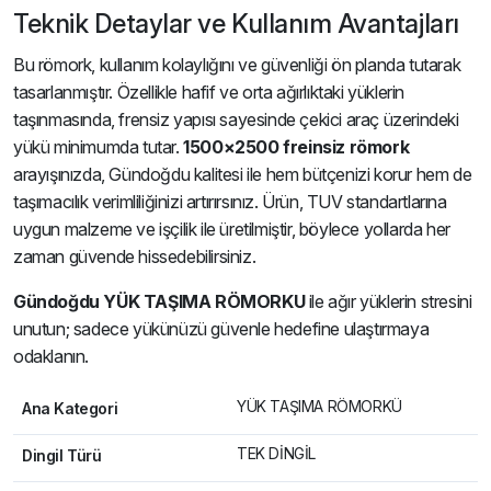
Teknik Detaylar ve Kullanım Avantajları
Bu römork, kullanım kolaylığını ve güvenliği ön planda tutarak
tasarlanmıştır. Özellikle hafif ve orta ağırlıktaki yüklerin
taşınmasında, frensiz yapısı sayesinde çekici araç üzerindeki
yükü minimumda tutar.
1500×2500 freinsiz römork
arayışınızda, Gündoğdu kalitesi ile hem bütçenizi korur hem de
taşımacılık verimliliğinizi artırırsınız. Ürün, TUV standartlarına
uygun malzeme ve işçilik ile üretilmiştir, böylece yollarda her
zaman güvende hissedebilirsiniz.
Gündoğdu YÜK TAŞIMA RÖMORKU
ile ağır yüklerin stresini
unutun; sadece yükünüzü güvenle hedefine ulaştırmaya
odaklanın.
YÜK TAŞIMA RÖMORKÜ
Ana Kategori
TEK DİNGİL
Dingil Türü