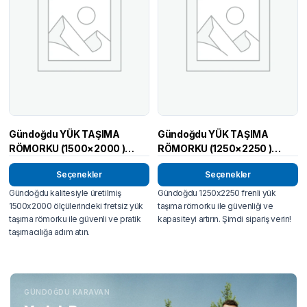
Gündoğdu YÜK TAŞIMA
Gündoğdu YÜK TAŞIMA
RÖMORKU (1500×2000 )
RÖMORKU (1250×2250 )
FRENSİZ
FRENLİ
Seçenekler
Seçenekler
Gündoğdu kalitesiyle üretilmiş
Gündoğdu 1250x2250 frenli yük
1500x2000 ölçülerindeki fretsiz yük
taşıma römorku ile güvenliği ve
taşıma römorku ile güvenli ve pratik
kapasiteyi artırın. Şimdi sipariş verin!
taşımacılığa adım atın.
GÜNDOĞDU KARAVAN