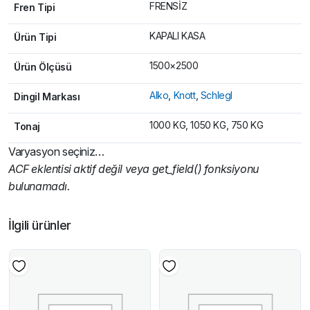
FRENSİZ
Fren Tipi
KAPALI KASA
Ürün Tipi
1500×2500
Ürün Ölçüsü
Alko
,
Knott
,
Schlegl
Dingil Markası
1000 KG, 1050 KG, 750 KG
Tonaj
Varyasyon seçiniz…
ACF eklentisi aktif değil veya get_field() fonksiyonu
bulunamadı.
İlgili ürünler