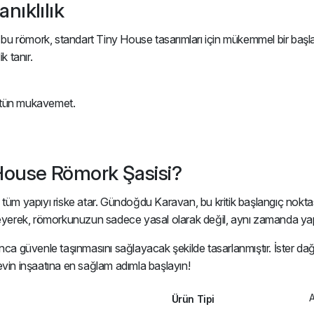
nıklılık
u römork, standart Tiny House tasarımları için mükemmel bir başla
 tanır.
üstün mukavemet.
ouse Römork Şasisi?
ıflık, tüm yapıyı riske atar. Gündoğdu Karavan, bu kritik başlangıç
mseyerek, römorkunuzun sadece yasal olarak değil, aynı zamanda yapı
a güvenle taşınmasını sağlayacak şekilde tasarlanmıştır. İster dağlı
evin inşaatına en sağlam adımla başlayın!
Ürün Tipi