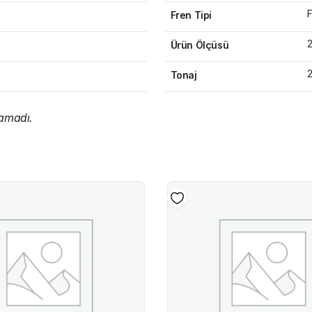
F
Fren Tipi
Ürün Ölçüsü
2
Tonaj
namadı.