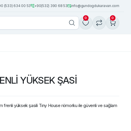
0 (533) 634 00 53
+90(532) 390 68 53
info@gundogdukaravan.com
0
0
ENLİ YÜKSEK ŞASİ
enli yüksek şasili Tiny House römorku ile güvenli ve sağlam