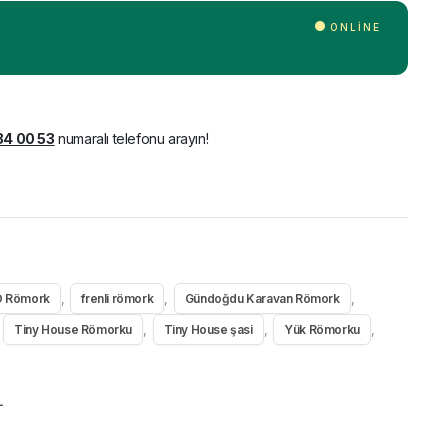
ONLINE
34 00 53
numaralı telefonu arayın!
,
,
,
 Römork
frenli römork
Gündoğdu Karavan Römork
,
,
,
Tiny House Römorku
Tiny House şasi
Yük Römorku
L