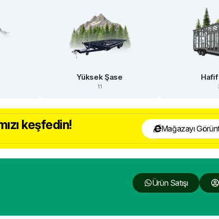
e
Yüksek Şase
Hafif
11
ızı keşfedin!
Mağazayı Görünt
Ürün Satışı