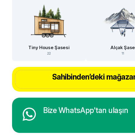
Tiny House Şasesi
Alçak Şas
22
11
Sahibinden’deki mağazam
Bize WhatsApp'tan ulaşın