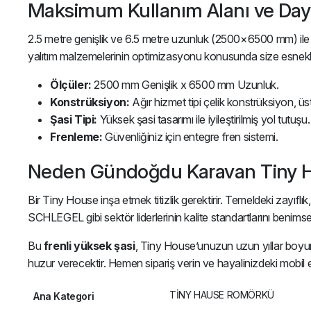
Maksimum Kullanım Alanı ve Daya
2.5 metre genişlik ve 6.5 metre uzunluk (2500×6500 mm) ile b
yalıtım malzemelerinin optimizasyonu konusunda size esneklik
Ölçüler:
2500 mm Genişlik x 6500 mm Uzunluk.
Konstrüksiyon:
Ağır hizmet tipi çelik konstrüksiyon, 
Şasi Tipi:
Yüksek şasi tasarımı ile iyileştirilmiş yol tutuşu.
Frenleme:
Güvenliğiniz için entegre fren sistemi.
Neden Gündoğdu Karavan Tiny H
Bir Tiny House inşa etmek titizlik gerektirir. Temeldeki zay
SCHLEGEL gibi sektör liderlerinin kalite standartlarını beni
Bu
frenli yüksek şasi
, Tiny House’unuzun uzun yıllar boyunc
huzur verecektir. Hemen sipariş verin ve hayalinizdeki mobil 
TİNY HAUSE ROMÖRKÜ
Ana Kategori