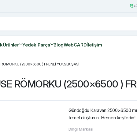
+9
ik
Ürünler
Yedek Parça
Blog
WebCARD
İletişim
 RÖMORKU (2500×6500 ) FRENLİ YÜKSEK ŞASİ
USE RÖMORKU (2500×6500 ) FR
Gündoğdu Karavan 2500×6500 mm fr
temel oluşturun. Hemen keşfedin!
Dingil Markası