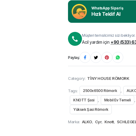
WhatsApp Sipariş
Hızlı Teklif Al
Müşteri temsilcimiz sizi bekliyor.
Acil yardım için
+90 (533) 6
Paylaş:
Category:
TİNY HOUSE RÖMORK
Tags:
,
2500x6500 Römork
ALKO
,
,
KNOTT Şasi
Mobil Ev Temeli
Yüksek Şasi Römork
Marka:
ALKO
,
Cyr
,
Knott
,
SCHLEGE