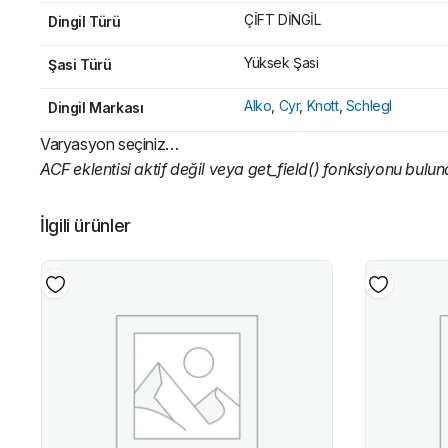
ÇİFT DİNGİL
Dingil Türü
Yüksek Şasi
Şasi Türü
Alko
,
Cyr
,
Knott
,
Schlegl
Dingil Markası
Varyasyon seçiniz…
ACF eklentisi aktif değil veya get_field() fonksiyonu bulu
İlgili ürünler