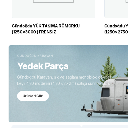
Gündoğdu YÜK TAŞIMA RÖMORKU
Gündoğdu YÜK TAŞIMA RÖMORKU
(1250×3000 ) FRENSİZ
(1250×2750 
GÜNDOĞDU KARAVAN
Yedek Parça
Gündoğdu Karavan, şık ve sağlam monoblok gövdeli
Leyli 4.30 modelini (4.30 × 2 × 2 m) satışa sunmaktadır.
Ürünleri Gör!