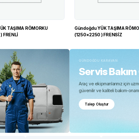
Gündoğdu YÜK TAŞIMA RÖMORKU
) FRENLİ
(1250×2250 ) FRENSİZ
GÜNDOĞDU KARAVAN
Servis Bakım
Araç ve ekipmanlarınız için uzma
güvenilir ve kaliteli bakım-onar
Talep Oluştur