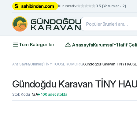
Kurumsal
3.5 (Yorumlar - 2)
Tüm Kategoriler
Anasayfa
Kurumsal
Hafif Çel
Ana Sayfa
Ürünler
TİNY HOUSE RÖMORK
Gündoğdu Karavan TİNY HAUSE
Gündoğdu Karavan TİNY HA
Stok Kodu:
N/A
100 adet stokta