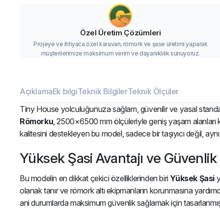
Özel Üretim Çözümleri
Projeye ve ihtiyaca özel karavan, römork ve şase üretimi yaparak
müşterilerimize maksimum verim ve dayanıklılık sunuyoruz.
Açıklama
Ek bilgi
Teknik Bilgiler
Teknik Ölçüler
Tiny House yolculuğunuza sağlam, güvenilir ve yasal standar
Römorku
, 2500×6500 mm ölçüleriyle geniş yaşam alanları
kalitesini destekleyen bu model, sadece bir taşıyıcı değil, ayn
Yüksek Şasi Avantajı ve Güvenlik Ö
Bu modelin en dikkat çekici özelliklerinden biri
Yüksek Şasi
y
olanak tanır ve römork altı ekipmanların korunmasına yardımcı
ani durumlarda maksimum güvenlik sağlamak için tasarlanmış bu 