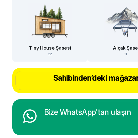
Tiny House Şasesi
Alçak Şas
22
11
Sahibinden’deki mağazam
Bize WhatsApp'tan ulaşın