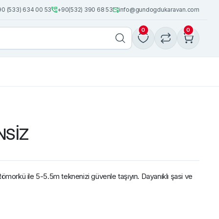
0 (533) 634 00 53
+90(532) 390 68 53
info@gundogdukaravan.com
0
0
NSİZ
orkü ile 5-5.5m teknenizi güvenle taşıyın. Dayanıklı şasi ve