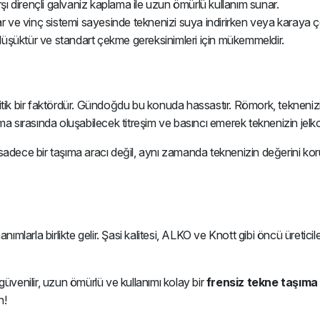
arşı dirençli galvaniz kaplama ile uzun ömürlü kullanım sunar.
ar ve vinç sistemi sayesinde teknenizi suya indirirken veya karaya
düşüktür ve standart çekme gereksinimleri için mükemmeldir.
 bir faktördür. Gündoğdu bu konuda hassastır. Römork, teknenizin k
ıma sırasında oluşabilecek titreşim ve basıncı emerek teknenizin jel
adece bir taşıma aracı değil, aynı zamanda teknenizin değerini koruya
ımlarla birlikte gelir. Şasi kalitesi, ALKO ve Knott gibi öncü üreticiler
 güvenilir, uzun ömürlü ve kullanımı kolay bir
frensiz tekne taşım
n!