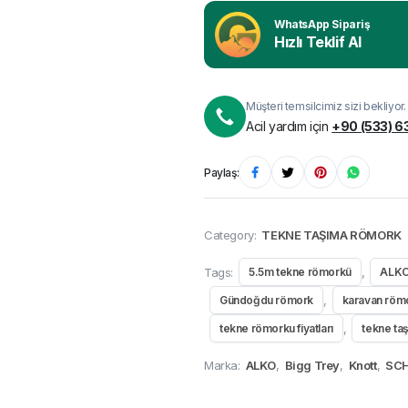
WhatsApp Sipariş
Hızlı Teklif Al
Müşteri temsilcimiz sizi bekliyor.
Acil yardım için
+90 (533) 6
Paylaş:
Category:
TEKNE TAŞIMA RÖMORK
Tags:
,
5.5m tekne römorkü
ALKO
,
Gündoğdu römork
karavan röm
,
tekne römorku fiyatları
tekne ta
Marka:
ALKO
,
Bigg Trey
,
Knott
,
SCH