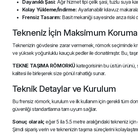
Dayanıklı Şasi:
Ağır hizmet tipi çelik şasi, tuzlu suya k
Kolay Yükleme/İndirme:
Ayarlanabilir kılavuz makaral
Frensiz Tasarım:
Basit mekaniği sayesinde arıza riski 
Tekneniz İçin Maksimum Koruma
Teknenizin gövdesine zarar vermemek, römork seçiminde kritik
ve yüksek yoğunluklu kauçuk pedler ile donatılmıştır. Bu, taş
TEKNE TAŞIMA RÖMORKÜ
kategorisinin bu üstün ürünü, s
kalitesi ile birleşerek size gönül rahatlığı sunar.
Teknik Detaylar ve Kurulum
Bu frensiz römork, kurulum ve ilk kullanım için gerekli tüm donan
güvenliği standartlarına tam uyum sağlar.
Sonuç olarak;
eğer 5 ila 5.5 metre aralığındaki tekneniz için
Şimdi sipariş verin ve teknenizin taşıma süreçlerini kolaylaştırı