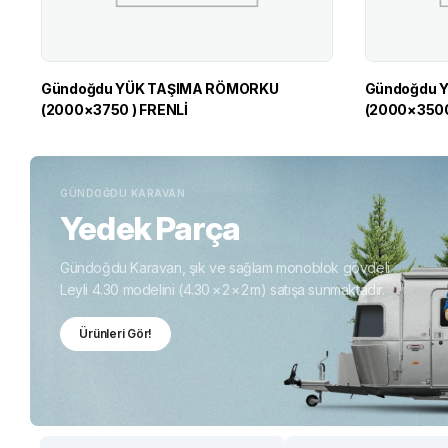
Gündoğdu YÜK TAŞIMA RÖMORKU
Gündoğdu YÜK TAŞIMA RÖMORKU
(2000×3750 ) FRENLİ
(2000×3500
GÜNDOĞDU KARAVAN
Yedek Parça
Gündoğdu Karavan, şık ve sağlam monoblok gövdeli
Leyli 4.30 modelini (4.30 × 2 × 2 m) satışa sunmaktadır.
Ürünleri Gör!