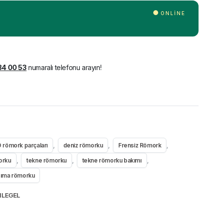
ONLINE
34 00 53
numaralı telefonu arayın!
,
,
,
 römork parçaları
deniz römorku
Frensiz Römork
,
,
,
orku
tekne römorku
tekne römorku bakımı
şıma römorku
LEGEL