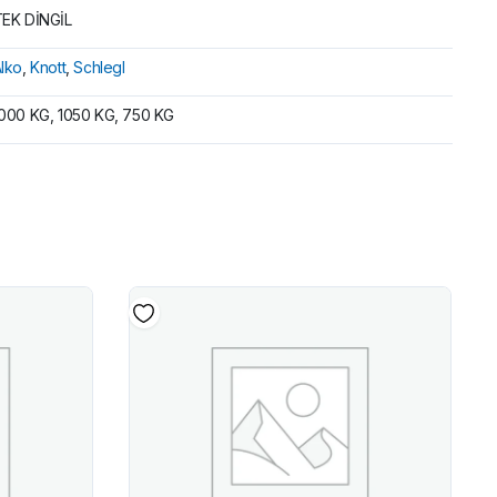
EK DİNGİL
lko
,
Knott
,
Schlegl
000 KG, 1050 KG, 750 KG