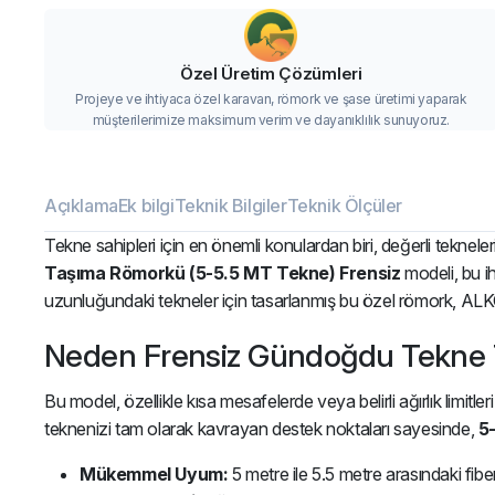
Özel Üretim Çözümleri
Projeye ve ihtiyaca özel karavan, römork ve şase üretimi yaparak
müşterilerimize maksimum verim ve dayanıklılık sunuyoruz.
Açıklama
Ek bilgi
Teknik Bilgiler
Teknik Ölçüler
Tekne sahipleri için en önemli konulardan biri, değerli teknel
Taşıma Römorkü (5-5.5 MT Tekne) Frensiz
modeli, bu ih
uzunluğundaki tekneler için tasarlanmış bu özel römork, ALKO, 
Neden Frensiz Gündoğdu Tekne
Bu model, özellikle kısa mesafelerde veya belirli ağırlık limitler
teknenizi tam olarak kavrayan destek noktaları sayesinde,
5
Mükemmel Uyum:
5 metre ile 5.5 metre arasındaki fibe