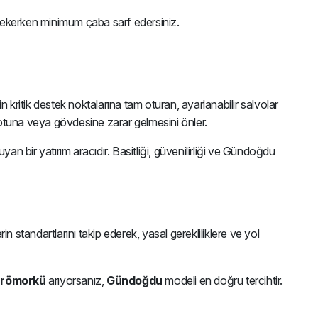
 çekerken minimum çaba sarf edersiniz.
ritik destek noktalarına tam oturan, ayarlanabilir salvolar
kotuna veya gövdesine zarar gelmesini önler.
n bir yatırım aracıdır. Basitliği, güvenilirliği ve Gündoğdu
in standartlarını takip ederek, yasal gerekliliklere ve yol
a römorkü
arıyorsanız,
Gündoğdu
modeli en doğru tercihtir.