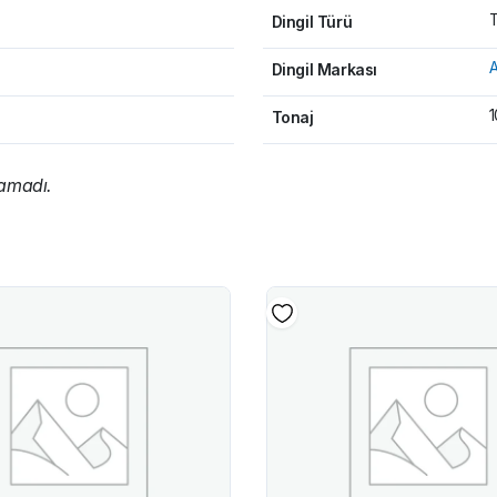
T
Dingil Türü
A
Dingil Markası
1
Tonaj
namadı.