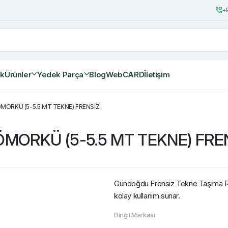
+9
ik
Ürünler
Yedek Parça
Blog
WebCARD
İletişim
MORKÜ (5-5.5 MT TEKNE) FRENSİZ
MORKÜ (5-5.5 MT TEKNE) FRE
Gündoğdu Frensiz Tekne Taşıma Röm
kolay kullanım sunar.
Dingil Markası