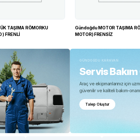
Gündoğdu MOTOR TAŞIMA RÖ
 ) FRENLİ
MOTOR) FRENSİZ
GÜNDOĞDU KARAVAN
Servis Bakım
Araç ve ekipmanlarınız için uzma
güvenilir ve kaliteli bakım-onar
Talep Oluştur