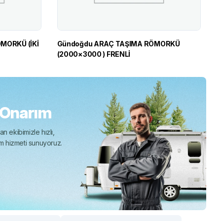
MORKÜ (İKİ
Gündoğdu ARAÇ TAŞIMA RÖMORKÜ
(2000×3000 ) FRENLİ
 Onarım
n ekibimizle hızlı,
ım hizmeti sunuyoruz.