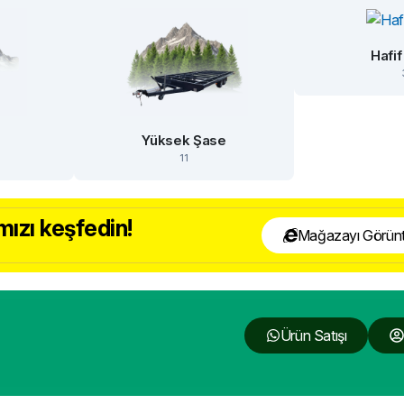
Hafif
e
Yüksek Şase
11
ızı keşfedin!
Mağazayı Görünt
Ürün Satışı