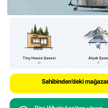
Tiny House Şasesi
Alçak Şas
22
11
Sahibinden’deki mağazam