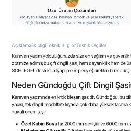
Özel Üretim Çözümleri
Projeye ve ihtiyaca özel karavan, römork ve şase üretimi yaparak
müşterilerimize maksimum verim ve dayanıklılık sunuyoruz.
Açıklama
Ek bilgi
Teknik Bilgiler
Teknik Ölçüler
Karavan yapım yolculuğunuzda size en sağlam ve güvenilir
optimize edilmiş bu çift dingilli şasi, hem dayanıklılık hem de
SCHLEGEL destekli altyapı prensipleriyle) üretilen bu model, en 
Neden Gündoğdu Çift Dingil Şasi
Karavan yapımında en kritik bileşen şasidir. Gündoğdu, bu bili
yapısı, tek dingilli modellere kıyasla çok daha yüksek taşıma
hayati önem taşır.
Özel Kabin Boyutu:
2000 mm genişlik ve 6000 mm uzunl