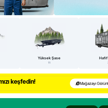
e
Yüksek Şase
Hafif
11
ızı keşfedin!
Mağazayı Görünt