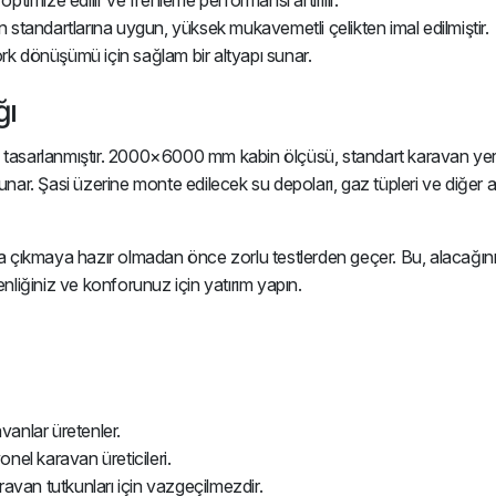
optimize edilir ve frenleme performansı artırılır.
standartlarına uygun, yüksek mukavemetli çelikten imal edilmiştir.
mork dönüşümü için sağlam bir altyapı sunar.
ğı
ek tasarlanmıştır. 2000×6000 mm kabin ölçüsü, standart karavan yer
r. Şasi üzerine monte edilecek su depoları, gaz tüpleri ve diğer ağı
ola çıkmaya hazır olmadan önce zorlu testlerden geçer. Bu, alacağı
enliğiniz ve konforunuz için yatırım yapın.
vanlar üretenler.
el karavan üreticileri.
avan tutkunları için vazgeçilmezdir.