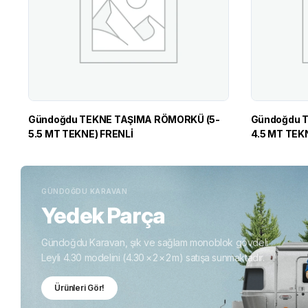
Gündoğdu TEKNE TAŞIMA RÖMORKÜ (5-
Gündoğdu 
5.5 MT TEKNE) FRENLİ
4.5 MT TEK
GÜNDOĞDU KARAVAN
Yedek Parça
Gündoğdu Karavan, şık ve sağlam monoblok gövdeli
Leyli 4.30 modelini (4.30 × 2 × 2 m) satışa sunmaktadır.
Ürünleri Gör!