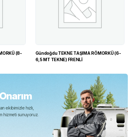
MORKÜ (8-
Gündoğdu TEKNE TAŞIMA RÖMORKÜ (6-
6,5 MT TEKNE) FRENLİ
 Onarım
n ekibimizle hızlı,
ım hizmeti sunuyoruz.