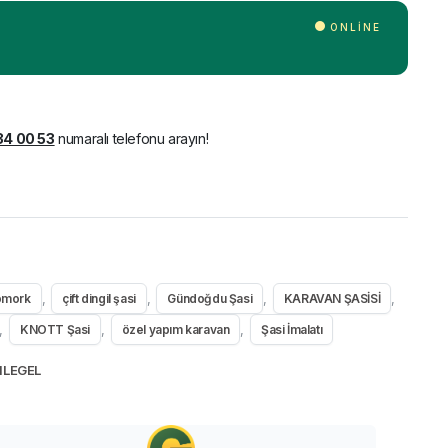
ONLINE
34 00 53
numaralı telefonu arayın!
,
,
,
,
ömork
çift dingil şasi
Gündoğdu Şasi
KARAVAN ŞASİSİ
,
,
,
KNOTT Şasi
özel yapım karavan
Şasi İmalatı
LEGEL