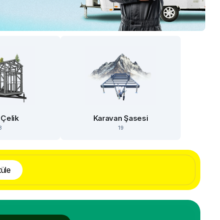
 Çelik
Karavan Şasesi
3
19
üle