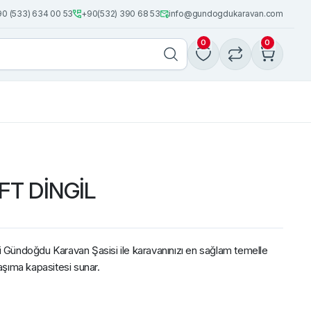
0 (533) 634 00 53
+90(532) 390 68 53
info@gundogdukaravan.com
0
0
FT DİNGİL
li Gündoğdu Karavan Şasisi ile karavanınızı en sağlam temelle
şıma kapasitesi sunar.