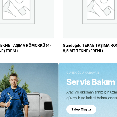
TEKNE TAŞIMA RÖMORKÜ (4-
Gündoğdu TEKNE TAŞIMA RÖ
NE) FRENLİ
8,5 MT TEKNE) FRENLİ
GÜNDOĞDU KARAVAN
Servis Bakım
Araç ve ekipmanlarınız için uzma
güvenilir ve kaliteli bakım-onar
Talep Oluştur