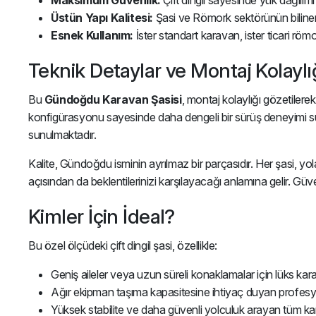
Maksimum Güvenlik:
Çift dingil sayesinde yük dağılımı 
Üstün Yapı Kalitesi:
Şasi ve Römork sektörünün bilinen 
Esnek Kullanım:
İster standart karavan, ister ticari rö
Teknik Detaylar ve Montaj Kolaylı
Bu
Gündoğdu Karavan Şasisi
, montaj kolaylığı gözetiler
konfigürasyonu sayesinde daha dengeli bir sürüş deneyimi suna
sunulmaktadır.
Kalite, Gündoğdu isminin ayrılmaz bir parçasıdır. Her şasi, y
açısından da beklentilerinizi karşılayacağı anlamına gelir. Güv
Kimler İçin İdeal?
Bu özel ölçüdeki çift dingil şasi, özellikle:
Geniş aileler veya uzun süreli konaklamalar için lüks kara
Ağır ekipman taşıma kapasitesine ihtiyaç duyan profesyon
Yüksek stabilite ve daha güvenli yolculuk arayan tüm kar