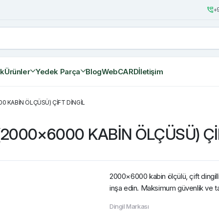
+9
ik
Ürünler
Yedek Parça
Blog
WebCARD
İletişim
00 KABİN ÖLÇÜSÜ) ÇİFT DİNGİL
(2000×6000 KABİN ÖLÇÜSÜ) Çİ
2000×6000 kabin ölçülü, çift dingil
inşa edin. Maksimum güvenlik ve ta
Dingil Markası