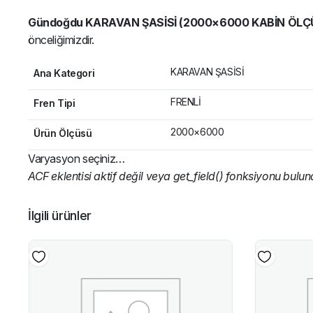
Gündoğdu KARAVAN ŞASİSİ (2000×6000 KABİN ÖLÇÜ
önceliğimizdir.
KARAVAN ŞASİSİ
Ana Kategori
FRENLİ
Fren Tipi
2000×6000
Ürün Ölçüsü
Varyasyon seçiniz…
ACF eklentisi aktif değil veya get_field() fonksiyonu bulu
İlgili ürünler