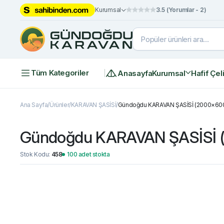
Kurumsal
3.5 (Yorumlar - 2)
Tüm Kategoriler
Anasayfa
Kurumsal
Hafif Çel
Ana Sayfa
Ürünler
KARAVAN ŞASİSİ
Gündoğdu KARAVAN ŞASİSİ (2000×60
Gündoğdu KARAVAN ŞASİSİ 
Stok Kodu:
458
100 adet stokta