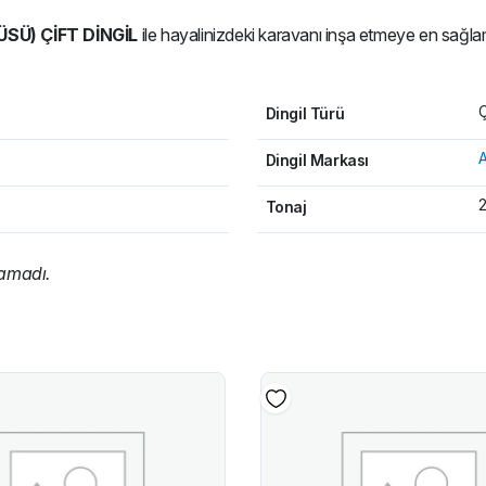
SÜ) ÇİFT DİNGİL
ile hayalinizdeki karavanı inşa etmeye en sağl
Ç
Dingil Türü
A
Dingil Markası
2
Tonaj
namadı.